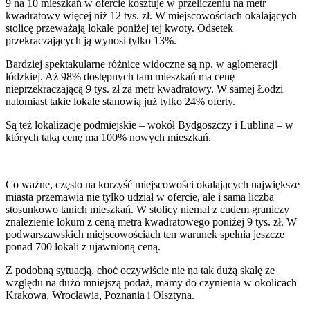
9 na 10 mieszkań w ofercie kosztuje w przeliczeniu na metr
kwadratowy więcej niż 12 tys. zł. W miejscowościach okalających
stolicę przeważają lokale poniżej tej kwoty. Odsetek
przekraczających ją wynosi tylko 13%.
Bardziej spektakularne różnice widoczne są np. w aglomeracji
łódzkiej. Aż 98% dostępnych tam mieszkań ma cenę
nieprzekraczającą 9 tys. zł za metr kwadratowy. W samej Łodzi
natomiast takie lokale stanowią już tylko 24% oferty.
Są też lokalizacje podmiejskie – wokół Bydgoszczy i Lublina – w
których taką cenę ma 100% nowych mieszkań.
Co ważne, często na korzyść miejscowości okalających największe
miasta przemawia nie tylko udział w ofercie, ale i sama liczba
stosunkowo tanich mieszkań. W stolicy niemal z cudem graniczy
znalezienie lokum z ceną metra kwadratowego poniżej 9 tys. zł. W
podwarszawskich miejscowościach ten warunek spełnia jeszcze
ponad 700 lokali z ujawnioną ceną.
Z podobną sytuacją, choć oczywiście nie na tak dużą skalę ze
względu na dużo mniejszą podaż, mamy do czynienia w okolicach
Krakowa, Wrocławia, Poznania i Olsztyna.