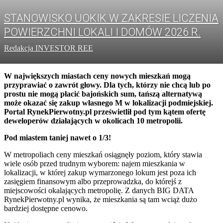
STANOWISKO UOKIK W ZAKRESIE LICZENIA
POWIERZCHNI LOKALI I DOMÓW 2026 R.
Redakcja INVESTOR REE
W największych miastach ceny nowych mieszkań mogą
przyprawiać o zawrót głowy. Dla tych, którzy nie chcą lub po
prostu nie mogą płacić bajońskich sum, tańszą alternatywą
może okazać się zakup własnego M w lokalizacji podmiejskiej.
Portal RynekPierwotny.pl prześwietlił pod tym kątem ofertę
deweloperów działających w okolicach 10 metropolii.
Pod miastem taniej nawet o 1/3!
W metropoliach ceny mieszkań osiągnęły poziom, który stawia
wiele osób przed trudnym wyborem: najem mieszkania w
lokalizacji, w której zakup wymarzonego lokum jest poza ich
zasięgiem finansowym albo przeprowadzka, do którejś z
miejscowości okalających metropolię. Z danych BIG DATA
RynekPierwotny.pl wynika, że mieszkania są tam wciąż dużo
bardziej dostępne cenowo.