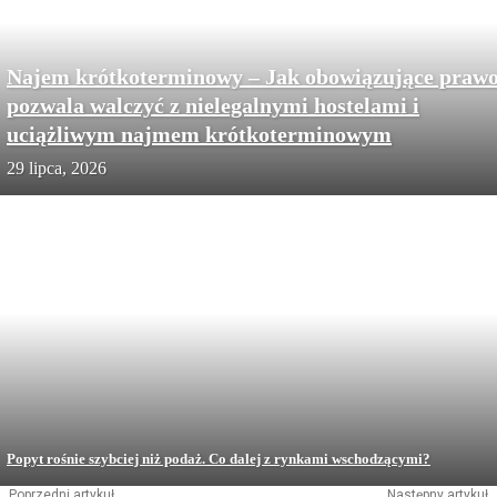
Najem krótkoterminowy – Jak obowiązujące praw
pozwala walczyć z nielegalnymi hostelami i
uciążliwym najmem krótkoterminowym
29 lipca, 2026
Popyt rośnie szybciej niż podaż. Co dalej z rynkami wschodzącymi?
Poprzedni artykuł
Następny artykuł