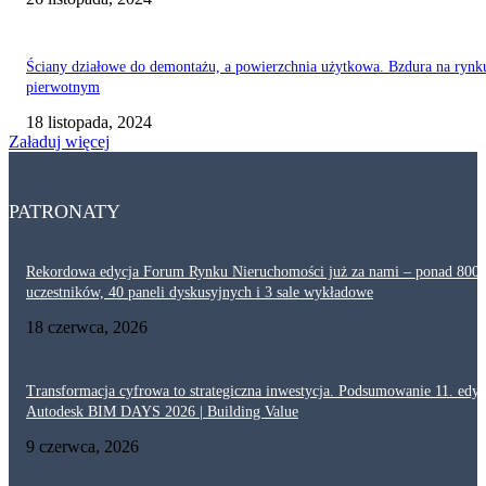
Ściany działowe do demontażu, a powierzchnia użytkowa. Bzdura na rynk
pierwotnym
18 listopada, 2024
Załaduj więcej
PATRONATY
Rekordowa edycja Forum Rynku Nieruchomości już za nami – ponad 800
uczestników, 40 paneli dyskusyjnych i 3 sale wykładowe
18 czerwca, 2026
Transformacja cyfrowa to strategiczna inwestycja. Podsumowanie 11. edyc
Autodesk BIM DAYS 2026 | Building Value
9 czerwca, 2026