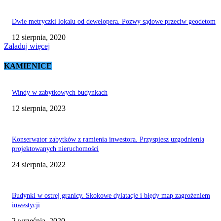
Dwie metryczki lokalu od dewelopera. Pozwy sądowe przeciw geodetom
12 sierpnia, 2020
Załaduj więcej
KAMIENICE
Windy w zabytkowych budynkach
12 sierpnia, 2023
Konserwator zabytków z ramienia inwestora. Przyspiesz uzgodnienia
projektowanych nieruchomości
24 sierpnia, 2022
Budynki w ostrej granicy. Skokowe dylatacje i błędy map zagrożeniem
inwestycji
2 września, 2020