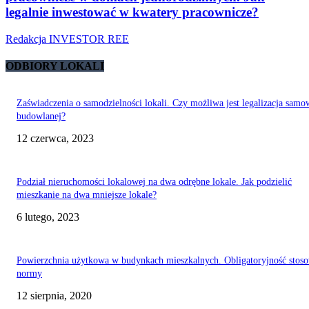
legalnie inwestować w kwatery pracownicze?
Redakcja INVESTOR REE
ODBIORY LOKALI
Zaświadczenia o samodzielności lokali. Czy możliwa jest legalizacja samo
budowlanej?
12 czerwca, 2023
Podział nieruchomości lokalowej na dwa odrębne lokale. Jak podzielić
mieszkanie na dwa mniejsze lokale?
6 lutego, 2023
Powierzchnia użytkowa w budynkach mieszkalnych. Obligatoryjność stos
normy
12 sierpnia, 2020