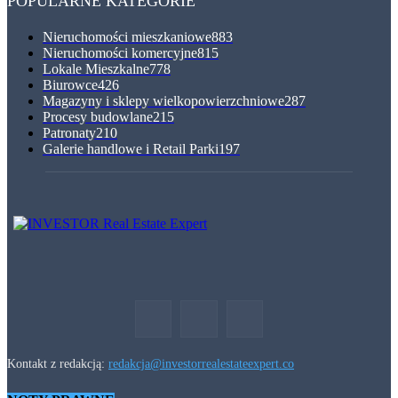
POPULARNE KATEGORIE
Nieruchomości mieszkaniowe
883
Nieruchomości komercyjne
815
Lokale Mieszkalne
778
Biurowce
426
Magazyny i sklepy wielkopowierzchniowe
287
Procesy budowlane
215
Patronaty
210
Galerie handlowe i Retail Parki
197
Kontakt z redakcją:
redakcja@investorrealestateexpert.co