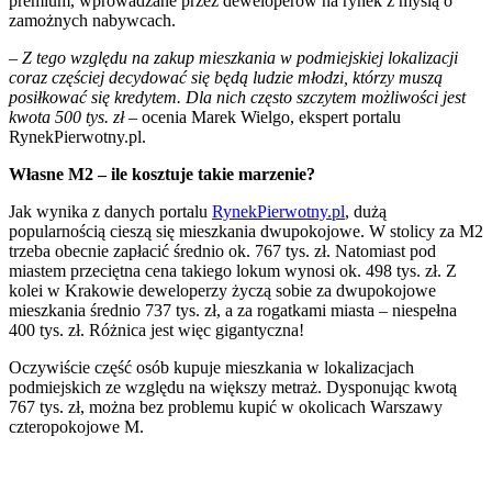
premium, wprowadzane przez deweloperów na rynek z myślą o
zamożnych nabywcach.
–
Z tego względu
na zakup mieszkania w podmiejskiej lokalizacji
coraz częściej decydować się będą ludzie młodzi, którzy muszą
posiłkować się kredytem. Dla nich często szczytem możliwości jest
kwota 500 tys. zł
– ocenia Marek Wielgo, ekspert portalu
RynekPierwotny.pl.
Własne M2 – ile kosztuje takie marzenie?
Jak wynika z danych portalu
RynekPierwotny.pl
, dużą
popularnością cieszą się mieszkania dwupokojowe. W stolicy za M2
trzeba obecnie zapłacić średnio ok. 767 tys. zł. Natomiast pod
miastem przeciętna cena takiego lokum wynosi ok. 498 tys. zł. Z
kolei w Krakowie deweloperzy życzą sobie za dwupokojowe
mieszkania średnio 737 tys. zł, a za rogatkami miasta – niespełna
400 tys. zł. Różnica jest więc gigantyczna!
Oczywiście część osób kupuje mieszkania w lokalizacjach
podmiejskich ze względu na większy metraż. Dysponując kwotą
767 tys. zł, można bez problemu kupić w okolicach Warszawy
czteropokojowe M.