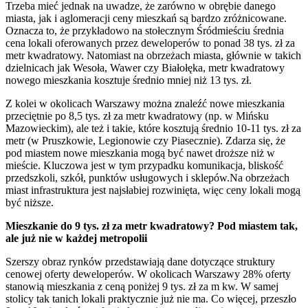
Trzeba mieć jednak na uwadze, że zarówno w obrębie danego
miasta, jak i aglomeracji ceny mieszkań są bardzo zróżnicowane.
Oznacza to, że przykładowo na stołecznym Śródmieściu średnia
cena lokali oferowanych przez deweloperów to ponad 38 tys. zł za
metr kwadratowy. Natomiast na obrzeżach miasta, głównie w takich
dzielnicach jak Wesoła, Wawer czy Białołęka, metr kwadratowy
nowego mieszkania kosztuje średnio mniej niż 13 tys. zł.
Z kolei w okolicach Warszawy można znaleźć nowe mieszkania
przeciętnie po 8,5 tys. zł za metr kwadratowy (np. w Mińsku
Mazowieckim), ale też i takie, które kosztują średnio 10-11 tys. zł za
metr (w Pruszkowie, Legionowie czy Piasecznie). Zdarza się, że
pod miastem nowe mieszkania mogą być nawet droższe niż w
mieście. Kluczowa jest w tym przypadku komunikacja, bliskość
przedszkoli, szkół, punktów usługowych i sklepów.Na obrzeżach
miast infrastruktura jest najsłabiej rozwinięta, więc ceny lokali mogą
być niższe.
Mieszkanie do 9 tys. zł za metr kwadratowy? Pod miastem tak,
ale już nie w każdej metropolii
Szerszy obraz rynków przedstawiają dane dotyczące struktury
cenowej oferty deweloperów. W okolicach Warszawy 28% oferty
stanowią mieszkania z ceną poniżej 9 tys. zł za m kw. W samej
stolicy tak tanich lokali praktycznie już nie ma. Co więcej, przeszło