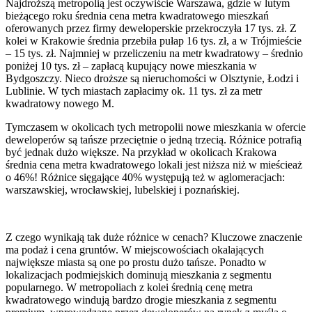
Najdroższą metropolią jest oczywiście Warszawa, gdzie w lutym
bieżącego roku średnia cena metra kwadratowego mieszkań
oferowanych przez firmy deweloperskie przekroczyła 17 tys. zł. Z
kolei w Krakowie średnia przebiła pułap 16 tys. zł, a w Trójmieście
– 15 tys. zł. Najmniej w przeliczeniu na metr kwadratowy – średnio
poniżej 10 tys. zł – zapłacą kupujący nowe mieszkania w
Bydgoszczy. Nieco droższe są nieruchomości w Olsztynie, Łodzi i
Lublinie. W tych miastach zapłacimy ok. 11 tys. zł za metr
kwadratowy nowego M.
Tymczasem w okolicach tych metropolii nowe mieszkania w ofercie
deweloperów są tańsze przeciętnie o jedną trzecią. Różnice potrafią
być jednak dużo większe. Na przykład w okolicach Krakowa
średnia cena metra kwadratowego lokali jest niższa niż w mieścieaż
o 46%! Różnice sięgające 40% występują też w aglomeracjach:
warszawskiej, wrocławskiej, lubelskiej i poznańskiej.
Z czego wynikają tak duże różnice w cenach? Kluczowe znaczenie
ma podaż i cena gruntów. W miejscowościach okalających
największe miasta są one po prostu dużo tańsze. Ponadto w
lokalizacjach podmiejskich dominują mieszkania z segmentu
popularnego. W metropoliach z kolei średnią cenę metra
kwadratowego windują bardzo drogie mieszkania z segmentu