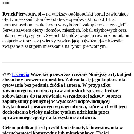
***
RynekPierwotny.pl
– największy ogólnopolski portal zawierający
oferty mieszkań i domów od deweloperów. Od ponad 14 lat
pomaga osobom szukającym w wyborze i zakupie własnego „M”.
Serwis zawiera oferty: domów, mieszkań, lokali użytkowych oraz
lokali inwestycyjnych. Swoich klientów wspiera również poradami
ekspertów oraz bazą wiedzy zawierającą najważniejsze kwestie
związane z zakupem mieszkania na rynku pierwotnym.
© ℗
Licencja
Wszelkie prawa zastrzeżone
Niniejszy artykuł jest
chroniony prawem autorskim. Zabrania się jego kopiowania i
cytowania bez podania źródła i autora. W przypadku
zawinionego naruszenia praw autorskich sprawca będzie
zobowiązany do naprawienia wyrządzonej szkody poprzez
zapłatę sumy pieniężnej w wysokości odpowiadającej
trzykrotności stosownego wynagrodzenia, które w chwili jego
dochodzenia byłoby należne tytułem udzielenia przez
uprawnionego zgody na korzystanie z utworu.
Celem publikacji jest przybliżenie tematyki inwestowania w
nieruchomości komercyjne lub mieszkaniowe. Treści