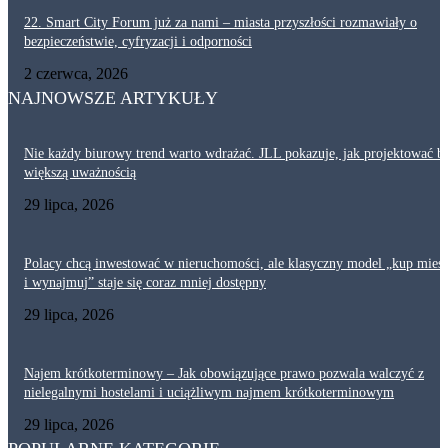
22. Smart City Forum już za nami – miasta przyszłości rozmawiały o
bezpieczeństwie, cyfryzacji i odporności
2 czerwca, 2026
NAJNOWSZE ARTYKUŁY
Nie każdy biurowy trend warto wdrażać. JLL pokazuje, jak projektować bi
większą uważnością
29 lipca, 2026
Polacy chcą inwestować w nieruchomości, ale klasyczny model „kup mies
i wynajmuj” staje się coraz mniej dostępny
29 lipca, 2026
Najem krótkoterminowy – Jak obowiązujące prawo pozwala walczyć z
nielegalnymi hostelami i uciążliwym najmem krótkoterminowym
29 lipca, 2026