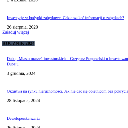
Inwestycje w budynki zabytkowe. Gdzie szukać informacji o zabytkach?
26 sierpnia, 2020
Załaduj więcej
ROCZNIK 2024
Dubaj. Miasto marzeń inwestorskich – Grzegorz Pogorzelski o inwestowa
Dubaju
3 grudnia, 2024
Oszustwa na rynku nieruchomości. Jak nie dać się obietnicom bez pokryci
28 listopada, 2024
Deweloperska szarża
26 listopada, 2024