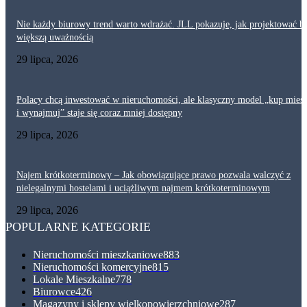
Nie każdy biurowy trend warto wdrażać. JLL pokazuje, jak projektować bi
większą uważnością
29 lipca, 2026
Polacy chcą inwestować w nieruchomości, ale klasyczny model „kup mies
i wynajmuj” staje się coraz mniej dostępny
29 lipca, 2026
Najem krótkoterminowy – Jak obowiązujące prawo pozwala walczyć z
nielegalnymi hostelami i uciążliwym najmem krótkoterminowym
29 lipca, 2026
POPULARNE KATEGORIE
Nieruchomości mieszkaniowe
883
Nieruchomości komercyjne
815
Lokale Mieszkalne
778
Biurowce
426
Magazyny i sklepy wielkopowierzchniowe
287