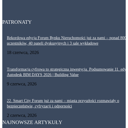
Dlaczego akustyka i ochrona przeciwpożarowa są tak ważne w ciągach
komunikacyjnych? Projektowanie korytarzy
29 lipca, 2026
PATRONATY
Rekordowa edycja Forum Rynku Nieruchomości już za nami – ponad 800
uczestników, 40 paneli dyskusyjnych i 3 sale wykładowe
18 czerwca, 2026
Transformacja cyfrowa to strategiczna inwestycja. Podsumowanie 11. edyc
Autodesk BIM DAYS 2026 | Building Value
9 czerwca, 2026
22. Smart City Forum już za nami – miasta przyszłości rozmawiały o
bezpieczeństwie, cyfryzacji i odporności
2 czerwca, 2026
NAJNOWSZE ARTYKUŁY