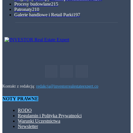
Procesy budowlane
215
Patronaty
210
Galerie handlowe i Retail Parki
197
Kontakt z redakcją:
redakcja@investorrealestateexpert.co
NOTY PRAWNE
RODO
Regulamin i Polityka Prywatności
Warunki Uczestnictwa
Newsletter