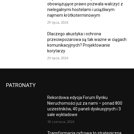
obowiązujące prawo pozwala walczyć z
nielegalnymi hostelami i uciążliwym
najmem krótkoterminowym
29 lipca, 2026
Dlaczego akustyka i ochrona
przeciwpożarowa są tak ważne w ciągach
komunikacyjnych? Projektowanie
korytarzy
29 lipca, 2026
PATRONATY
Rekordowa edycja Forum Rynku
Nieruchomości już za nami – ponad 800
uczestników, 40 paneli dyskusyjnych i 3
sale wykładowe
18 czerwca, 2026
Transformacja cyfrowa to strategiczna