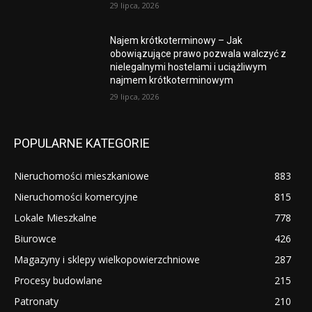
29 lipca, 2026
Najem krótkoterminowy – Jak
obowiązujące prawo pozwala walczyć z
nielegalnymi hostelami i uciążliwym
najmem krótkoterminowym
29 lipca, 2026
POPULARNE KATEGORIE
Nieruchomości mieszkaniowe
883
Nieruchomości komercyjne
815
Lokale Mieszkalne
778
Biurowce
426
Magazyny i sklepy wielkopowierzchniowe
287
Procesy budowlane
215
Patronaty
210