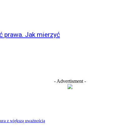
ć prawa. Jak mierzyć
- Advertisment -
iura z większą uważnością