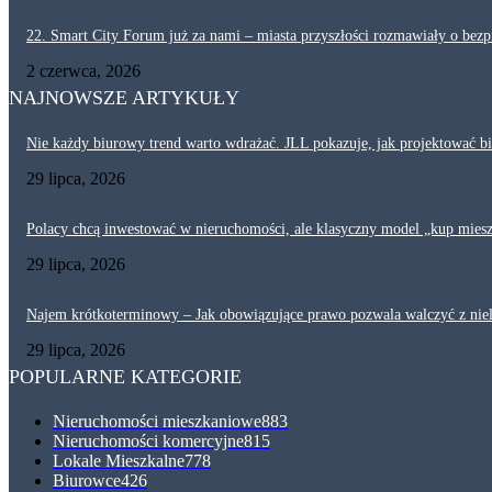
22. Smart City Forum już za nami – miasta przyszłości rozmawiały o bezpi
2 czerwca, 2026
NAJNOWSZE ARTYKUŁY
Nie każdy biurowy trend warto wdrażać. JLL pokazuje, jak projektować b
29 lipca, 2026
Polacy chcą inwestować w nieruchomości, ale klasyczny model „kup mieszk
29 lipca, 2026
Najem krótkoterminowy – Jak obowiązujące prawo pozwala walczyć z ni
29 lipca, 2026
POPULARNE KATEGORIE
Nieruchomości mieszkaniowe
883
Nieruchomości komercyjne
815
Lokale Mieszkalne
778
Biurowce
426