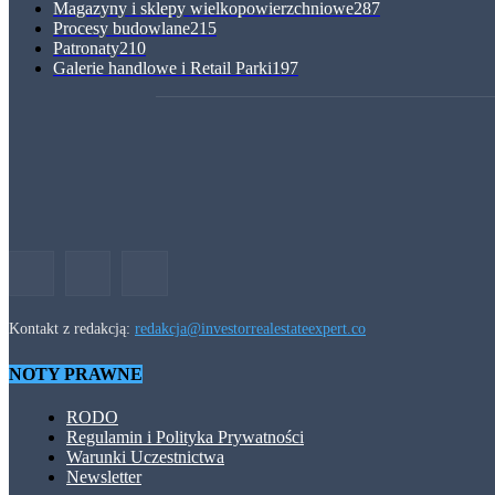
Magazyny i sklepy wielkopowierzchniowe
287
Procesy budowlane
215
Patronaty
210
Galerie handlowe i Retail Parki
197
Kontakt z redakcją:
redakcja@investorrealestateexpert.co
NOTY PRAWNE
RODO
Regulamin i Polityka Prywatności
Warunki Uczestnictwa
Newsletter