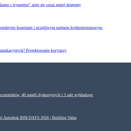
anie i wynajmuj” staje się coraz mniej dostępny
elegalnymi hostelami i uciążliwym najmem krótkoterminowym
munikacyjnych? Projektowanie korytarzy
zestników, 40 paneli dyskusyjnych i 3 sale wykładowe
ycji Autodesk BIM DAYS 2026 | Building Value