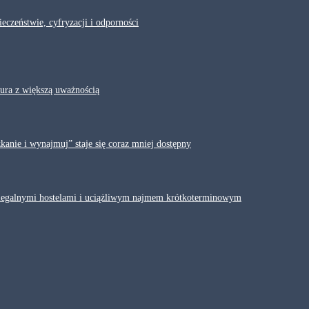
eczeństwie, cyfryzacji i odporności
iura z większą uważnością
anie i wynajmuj” staje się coraz mniej dostępny
elegalnymi hostelami i uciążliwym najmem krótkoterminowym