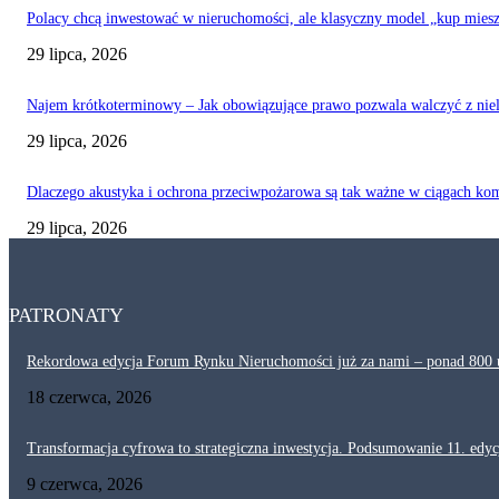
Polacy chcą inwestować w nieruchomości, ale klasyczny model „kup mieszk
29 lipca, 2026
Najem krótkoterminowy – Jak obowiązujące prawo pozwala walczyć z ni
29 lipca, 2026
Dlaczego akustyka i ochrona przeciwpożarowa są tak ważne w ciągach ko
29 lipca, 2026
PATRONATY
Rekordowa edycja Forum Rynku Nieruchomości już za nami – ponad 800 uc
18 czerwca, 2026
Transformacja cyfrowa to strategiczna inwestycja. Podsumowanie 11. ed
9 czerwca, 2026