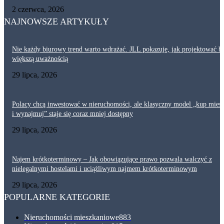
2 czerwca, 2026
NAJNOWSZE ARTYKUŁY
Nie każdy biurowy trend warto wdrażać. JLL pokazuje, jak projektować bi
większą uważnością
29 lipca, 2026
Polacy chcą inwestować w nieruchomości, ale klasyczny model „kup mies
i wynajmuj” staje się coraz mniej dostępny
29 lipca, 2026
Najem krótkoterminowy – Jak obowiązujące prawo pozwala walczyć z
nielegalnymi hostelami i uciążliwym najmem krótkoterminowym
29 lipca, 2026
POPULARNE KATEGORIE
Nieruchomości mieszkaniowe
883