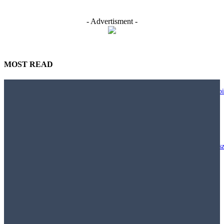
- Advertisment -
MOST READ
Nie każdy biurowy trend warto wdrażać. JLL pokazuje, jak projektować bi
większą uważnością
29 lipca, 2026
Polacy chcą inwestować w nieruchomości, ale klasyczny model „kup mies
i wynajmuj” staje się coraz mniej dostępny
29 lipca, 2026
Najem krótkoterminowy – Jak obowiązujące prawo pozwala walczyć z
nielegalnymi hostelami i uciążliwym najmem krótkoterminowym