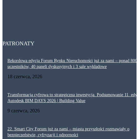
29 lipca, 2026
Dlaczego akustyka i ochrona przeciwpożarowa są tak ważne w ciągach
komunikacyjnych? Projektowanie korytarzy
29 lipca, 2026
PATRONATY
Rekordowa edycja Forum Rynku Nieruchomości już za nami – ponad 800
uczestników, 40 paneli dyskusyjnych i 3 sale wykładowe
18 czerwca, 2026
Transformacja cyfrowa to strategiczna inwestycja. Podsumowanie 11. edyc
Autodesk BIM DAYS 2026 | Building Value
9 czerwca, 2026
22. Smart City Forum już za nami – miasta przyszłości rozmawiały o
bezpieczeństwie, cyfryzacji i odporności