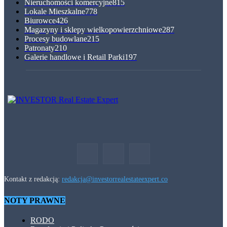
Nieruchomości komercyjne
815
Lokale Mieszkalne
778
Biurowce
426
Magazyny i sklepy wielkopowierzchniowe
287
Procesy budowlane
215
Patronaty
210
Galerie handlowe i Retail Parki
197
Kontakt z redakcją:
redakcja@investorrealestateexpert.co
NOTY PRAWNE
RODO