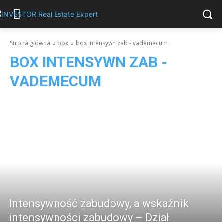
Strona główna
box
box intensywn zab - vademecum
BOX INTENSYWN ZAB -
VADEMECUM
Intensywność zabudowy, a wskaźnik
intensywności zabudowy – Dział