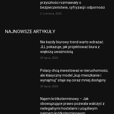
przyszłości rozmawiały o
bezpieczeństwie, cyfryzacji i odporności
2 czerwca, 2026
NAJNOWSZE ARTYKUŁY
Nie każdy biurowy trend warto wdrażać.
JLL pokazuje, jak projektować biura z
większą uważnością
29 lipca, 2026
Polacy chcą inwestować w nieruchomości,
ale klasyczny model „kup mieszkanie i
wynajmuj” staje się coraz mniej dostępny
29 lipca, 2026
Najem krótkoterminowy – Jak
obowiązujące prawo pozwala walczyć z
nielegalnymi hostelami i uciążliwym
najmem krótkoterminowym