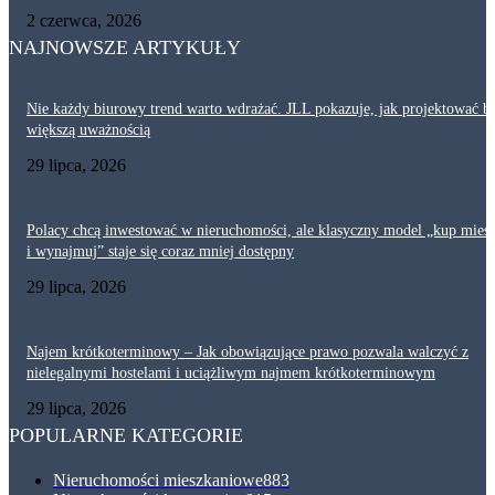
2 czerwca, 2026
NAJNOWSZE ARTYKUŁY
Nie każdy biurowy trend warto wdrażać. JLL pokazuje, jak projektować bi
większą uważnością
29 lipca, 2026
Polacy chcą inwestować w nieruchomości, ale klasyczny model „kup mies
i wynajmuj” staje się coraz mniej dostępny
29 lipca, 2026
Najem krótkoterminowy – Jak obowiązujące prawo pozwala walczyć z
nielegalnymi hostelami i uciążliwym najmem krótkoterminowym
29 lipca, 2026
POPULARNE KATEGORIE
Nieruchomości mieszkaniowe
883