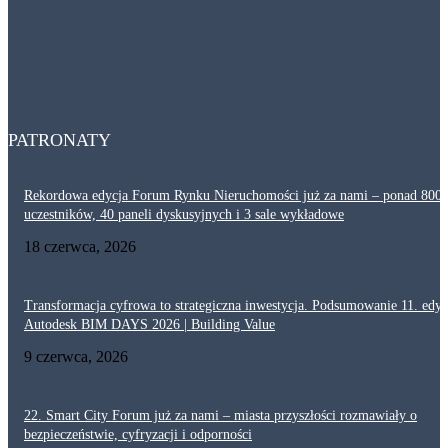
29 lipca, 2026
Dlaczego akustyka i ochrona przeciwpożarowa są tak ważne w ciągach
komunikacyjnych? Projektowanie korytarzy
29 lipca, 2026
PATRONATY
Rekordowa edycja Forum Rynku Nieruchomości już za nami – ponad 800
uczestników, 40 paneli dyskusyjnych i 3 sale wykładowe
18 czerwca, 2026
Transformacja cyfrowa to strategiczna inwestycja. Podsumowanie 11. edyc
Autodesk BIM DAYS 2026 | Building Value
9 czerwca, 2026
22. Smart City Forum już za nami – miasta przyszłości rozmawiały o
bezpieczeństwie, cyfryzacji i odporności