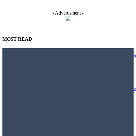
- Advertisment -
MOST READ
Nie każdy biurowy trend warto wdrażać. JLL pokazuje, jak projektować bi
większą uważnością
29 lipca, 2026
Polacy chcą inwestować w nieruchomości, ale klasyczny model „kup mies
i wynajmuj” staje się coraz mniej dostępny
29 lipca, 2026
Najem krótkoterminowy – Jak obowiązujące prawo pozwala walczyć z
nielegalnymi hostelami i uciążliwym najmem krótkoterminowym