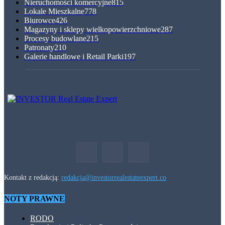
Nieruchomości komercyjne
815
Lokale Mieszkalne
778
Biurowce
426
Magazyny i sklepy wielkopowierzchniowe
287
Procesy budowlane
215
Patronaty
210
Galerie handlowe i Retail Parki
197
Kontakt z redakcją:
redakcja@investorrealestateexpert.co
NOTY PRAWNE
RODO