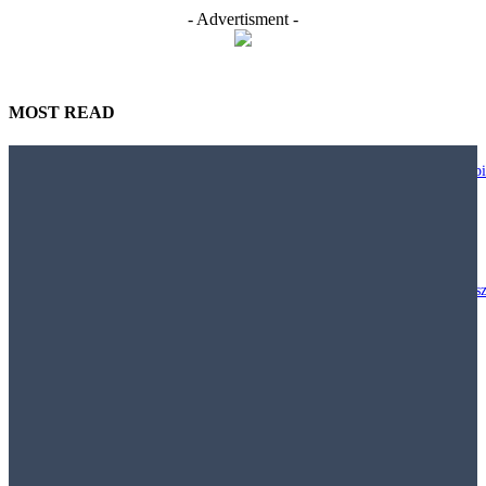
- Advertisment -
MOST READ
Nie każdy biurowy trend warto wdrażać. JLL pokazuje, jak projektować bi
większą uważnością
29 lipca, 2026
Polacy chcą inwestować w nieruchomości, ale klasyczny model „kup mies
i wynajmuj” staje się coraz mniej dostępny
29 lipca, 2026
Najem krótkoterminowy – Jak obowiązujące prawo pozwala walczyć z
nielegalnymi hostelami i uciążliwym najmem krótkoterminowym
29 lipca, 2026