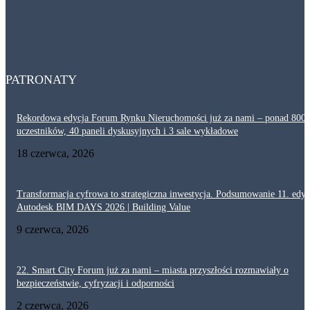
Dlaczego akustyka i ochrona przeciwpożarowa są tak ważne w ciągach
komunikacyjnych? Projektowanie korytarzy
29 lipca, 2026
PATRONATY
Rekordowa edycja Forum Rynku Nieruchomości już za nami – ponad 800
uczestników, 40 paneli dyskusyjnych i 3 sale wykładowe
18 czerwca, 2026
Transformacja cyfrowa to strategiczna inwestycja. Podsumowanie 11. edyc
Autodesk BIM DAYS 2026 | Building Value
9 czerwca, 2026
22. Smart City Forum już za nami – miasta przyszłości rozmawiały o
bezpieczeństwie, cyfryzacji i odporności
2 czerwca, 2026