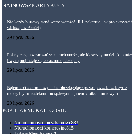
NAJNOWSZE ARTYKUŁY
Nie każdy biurowy trend warto wdrażać. JLL pokazuje, jak projektować bi
większą uważnością
29 lipca, 2026
Polacy chcą inwestować w nieruchomości, ale klasyczny model „kup mies
i wynajmuj” staje się coraz mniej dostępny
29 lipca, 2026
Najem krótkoterminowy – Jak obowiązujące prawo pozwala walczyć z
nielegalnymi hostelami i uciążliwym najmem krótkoterminowym
29 lipca, 2026
POPULARNE KATEGORIE
Nieruchomości mieszkaniowe
883
Nieruchomości komercyjne
815
Lokale Mieszkalne
778