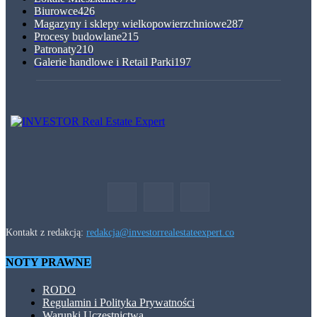
Biurowce
426
Magazyny i sklepy wielkopowierzchniowe
287
Procesy budowlane
215
Patronaty
210
Galerie handlowe i Retail Parki
197
Kontakt z redakcją:
redakcja@investorrealestateexpert.co
NOTY PRAWNE
RODO
Regulamin i Polityka Prywatności
Warunki Uczestnictwa