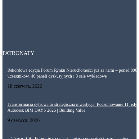
nielegalnymi hostelami i uciążliwym najmem krótkoterminowym
29 lipca, 2026
Dlaczego akustyka i ochrona przeciwpożarowa są tak ważne w ciągach
komunikacyjnych? Projektowanie korytarzy
29 lipca, 2026
PATRONATY
Rekordowa edycja Forum Rynku Nieruchomości już za nami – ponad 800
uczestników, 40 paneli dyskusyjnych i 3 sale wykładowe
18 czerwca, 2026
Transformacja cyfrowa to strategiczna inwestycja. Podsumowanie 11. edyc
Autodesk BIM DAYS 2026 | Building Value
9 czerwca, 2026
22. Smart City Forum już za nami – miasta przyszłości rozmawiały o