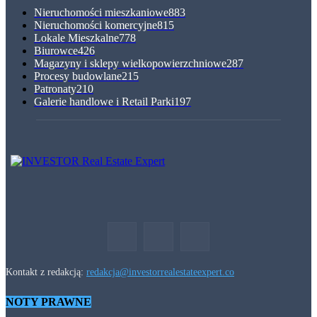
Nieruchomości mieszkaniowe
883
Nieruchomości komercyjne
815
Lokale Mieszkalne
778
Biurowce
426
Magazyny i sklepy wielkopowierzchniowe
287
Procesy budowlane
215
Patronaty
210
Galerie handlowe i Retail Parki
197
Kontakt z redakcją:
redakcja@investorrealestateexpert.co
NOTY PRAWNE