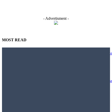
- Advertisment -
MOST READ
Nie każdy biurowy trend warto wdrażać. JLL pokazuje, jak projektować bi
większą uważnością
29 lipca, 2026
Polacy chcą inwestować w nieruchomości, ale klasyczny model „kup mies
i wynajmuj” staje się coraz mniej dostępny
29 lipca, 2026
Najem krótkoterminowy – Jak obowiązujące prawo pozwala walczyć z