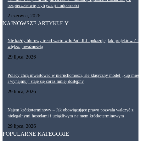
bezpieczeństwie, cyfryzacji i odporności
2 czerwca, 2026
NAJNOWSZE ARTYKUŁY
Nie każdy biurowy trend warto wdrażać. JLL pokazuje, jak projektować bi
większą uważnością
29 lipca, 2026
Polacy chcą inwestować w nieruchomości, ale klasyczny model „kup mies
i wynajmuj” staje się coraz mniej dostępny
29 lipca, 2026
Najem krótkoterminowy – Jak obowiązujące prawo pozwala walczyć z
nielegalnymi hostelami i uciążliwym najmem krótkoterminowym
29 lipca, 2026
POPULARNE KATEGORIE