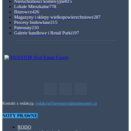
Nieruchomości komercyjne
815
Lokale Mieszkalne
778
Biurowce
426
Magazyny i sklepy wielkopowierzchniowe
287
Procesy budowlane
215
Patronaty
210
Galerie handlowe i Retail Parki
197
Kontakt z redakcją:
redakcja@investorrealestateexpert.co
NOTY PRAWNE
RODO