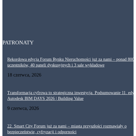
29 lipca, 2026
Dlaczego akustyka i ochrona przeciwpożarowa są tak ważne w ciągach
komunikacyjnych? Projektowanie korytarzy
29 lipca, 2026
PATRONATY
Rekordowa edycja Forum Rynku Nieruchomości już za nami – ponad 800
uczestników, 40 paneli dyskusyjnych i 3 sale wykładowe
18 czerwca, 2026
Transformacja cyfrowa to strategiczna inwestycja. Podsumowanie 11. edyc
Autodesk BIM DAYS 2026 | Building Value
9 czerwca, 2026
22. Smart City Forum już za nami – miasta przyszłości rozmawiały o
bezpieczeństwie, cyfryzacji i odporności