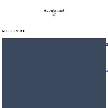
- Advertisment -
MOST READ
Nie każdy biurowy trend warto wdrażać. JLL pokazuje, jak projektować bi
większą uważnością
29 lipca, 2026
Polacy chcą inwestować w nieruchomości, ale klasyczny model „kup mies
i wynajmuj” staje się coraz mniej dostępny
29 lipca, 2026
Najem krótkoterminowy – Jak obowiązujące prawo pozwala walczyć z
nielegalnymi hostelami i uciążliwym najmem krótkoterminowym