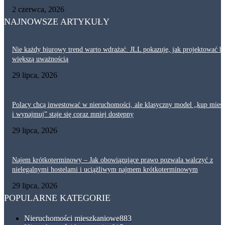
2 czerwca, 2026
NAJNOWSZE ARTYKUŁY
Nie każdy biurowy trend warto wdrażać. JLL pokazuje, jak projektować bi
większą uważnością
29 lipca, 2026
Polacy chcą inwestować w nieruchomości, ale klasyczny model „kup mies
i wynajmuj” staje się coraz mniej dostępny
29 lipca, 2026
Najem krótkoterminowy – Jak obowiązujące prawo pozwala walczyć z
nielegalnymi hostelami i uciążliwym najmem krótkoterminowym
29 lipca, 2026
POPULARNE KATEGORIE
Nieruchomości mieszkaniowe
883