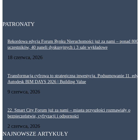
Dlaczego akustyka i ochrona przeciwpożarowa są tak ważne w ciągach
komunikacyjnych? Projektowanie korytarzy
29 lipca, 2026
PATRONATY
Rekordowa edycja Forum Rynku Nieruchomości już za nami – ponad 800
uczestników, 40 paneli dyskusyjnych i 3 sale wykładowe
18 czerwca, 2026
Transformacja cyfrowa to strategiczna inwestycja. Podsumowanie 11. edyc
Autodesk BIM DAYS 2026 | Building Value
9 czerwca, 2026
22. Smart City Forum już za nami – miasta przyszłości rozmawiały o
bezpieczeństwie, cyfryzacji i odporności
2 czerwca, 2026
NAJNOWSZE ARTYKUŁY