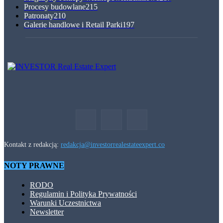
Procesy budowlane
215
Patronaty
210
Galerie handlowe i Retail Parki
197
Kontakt z redakcją:
redakcja@investorrealestateexpert.co
NOTY PRAWNE
RODO
Regulamin i Polityka Prywatności
Warunki Uczestnictwa
Newsletter