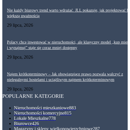
Nie każdy biurowy trend warto wdrażać. JLL pokazuje, jak projektować bi
większą uważnością
29 lipca, 2026
Polacy chcą inwestować w nieruchomości, ale klasyczny model „kup mies
i wynajmuj” staje się coraz mniej dostępny
29 lipca, 2026
Najem krótkoterminowy – Jak obowiązujące prawo pozwala walczyć z
nielegalnymi hostelami i uciążliwym najmem krótkoterminowym
29 lipca, 2026
POPULARNE KATEGORIE
Nieruchomości mieszkaniowe
883
Nieruchomości komercyjne
815
Lokale Mieszkalne
778
Biurowce
426
Magazyny i sklepy wielkopowierzchniowe
287