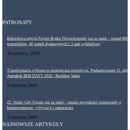
Dlaczego akustyka i ochrona przeciwpożarowa są tak ważne w ciągach
komunikacyjnych? Projektowanie korytarzy
29 lipca, 2026
PATRONATY
Rekordowa edycja Forum Rynku Nieruchomości już za nami – ponad 800
uczestników, 40 paneli dyskusyjnych i 3 sale wykładowe
18 czerwca, 2026
Transformacja cyfrowa to strategiczna inwestycja. Podsumowanie 11. edyc
Autodesk BIM DAYS 2026 | Building Value
9 czerwca, 2026
22. Smart City Forum już za nami – miasta przyszłości rozmawiały o
bezpieczeństwie, cyfryzacji i odporności
2 czerwca, 2026
NAJNOWSZE ARTYKUŁY