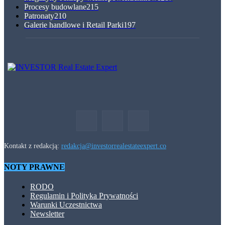
Procesy budowlane
215
Patronaty
210
Galerie handlowe i Retail Parki
197
Kontakt z redakcją:
redakcja@investorrealestateexpert.co
NOTY PRAWNE
RODO
Regulamin i Polityka Prywatności
Warunki Uczestnictwa
Newsletter