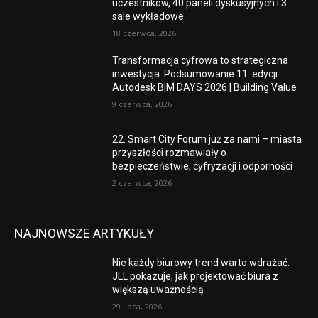
uczestników, 40 paneli dyskusyjnych i 3
sale wykładowe
18 czerwca, 2026
Transformacja cyfrowa to strategiczna
inwestycja. Podsumowanie 11. edycji
Autodesk BIM DAYS 2026 | Building Value
9 czerwca, 2026
22. Smart City Forum już za nami – miasta
przyszłości rozmawiały o
bezpieczeństwie, cyfryzacji i odporności
2 czerwca, 2026
NAJNOWSZE ARTYKUŁY
Nie każdy biurowy trend warto wdrażać.
JLL pokazuje, jak projektować biura z
większą uważnością
29 lipca, 2026