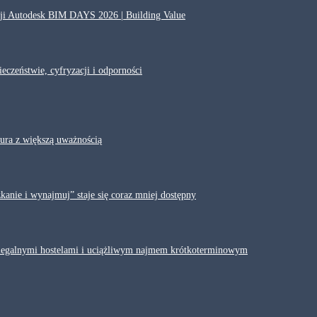
ycji Autodesk BIM DAYS 2026 | Building Value
eczeństwie, cyfryzacji i odporności
iura z większą uważnością
anie i wynajmuj” staje się coraz mniej dostępny
elegalnymi hostelami i uciążliwym najmem krótkoterminowym