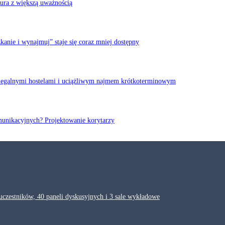
iura z większą uważnością
anie i wynajmuj” staje się coraz mniej dostępny
elegalnymi hostelami i uciążliwym najmem krótkoterminowym
munikacyjnych? Projektowanie korytarzy
zestników, 40 paneli dyskusyjnych i 3 sale wykładowe