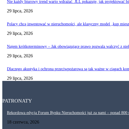
Nie każdy biurowy trend warto wdrażać. JLL pokazuje, jak projektować b
29 lipca, 2026
Polacy chcą inwestować w nieruchomości, ale klasyczny model „kup mieszk
29 lipca, 2026
Najem krótkoterminowy – Jak obowiązujące prawo pozwala walczyć z ni
29 lipca, 2026
Dlaczego akustyka i ochrona przeciwpożarowa są tak ważne w ciągach ko
29 lipca, 2026
PATRONATY
Rekordowa edycja Forum Rynku Nieruchomości już za nami – ponad 800 uc
18 czerwca, 2026