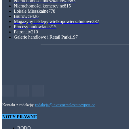
Nieruchomości mieszkaniowe
883
Nieruchomości komercyjne
815
Lokale Mieszkalne
778
Biurowce
426
Magazyny i sklepy wielkopowierzchniowe
287
Procesy budowlane
215
Patronaty
210
Galerie handlowe i Retail Parki
197
Kontakt z redakcją:
redakcja@investorrealestateexpert.co
NOTY PRAWNE
RODO