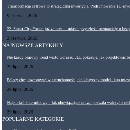
Transformacja cyfrowa to strategiczna inwestycja. Podsumowanie 11. ed
9 czerwca, 2026
22. Smart City Forum już za nami – miasta przyszłości rozmawiały o bezpi
2 czerwca, 2026
NAJNOWSZE ARTYKUŁY
Nie każdy biurowy trend warto wdrażać. JLL pokazuje, jak projektować b
29 lipca, 2026
Polacy chcą inwestować w nieruchomości, ale klasyczny model „kup mieszk
29 lipca, 2026
Najem krótkoterminowy – Jak obowiązujące prawo pozwala walczyć z ni
29 lipca, 2026
POPULARNE KATEGORIE