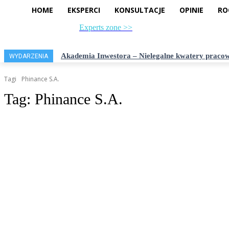
HOME
EKSPERCI
KONSULTACJE
OPINIE
RO
Experts zone >>
czwartek, 6 sierpnia, 2026
Akademia Inwestora – Nielegalne kwatery pracow
WYDARZENIA
Tagi
Phinance S.A.
Tag:
Phinance S.A.