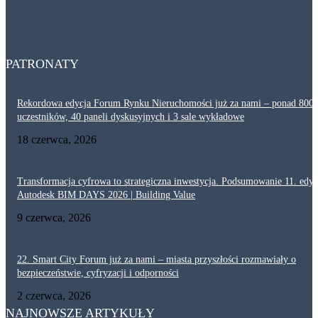
Dlaczego akustyka i ochrona przeciwpożarowa są tak ważne w ciągach
komunikacyjnych? Projektowanie korytarzy
29 lipca, 2026
PATRONATY
Rekordowa edycja Forum Rynku Nieruchomości już za nami – ponad 800
uczestników, 40 paneli dyskusyjnych i 3 sale wykładowe
18 czerwca, 2026
Transformacja cyfrowa to strategiczna inwestycja. Podsumowanie 11. edyc
Autodesk BIM DAYS 2026 | Building Value
9 czerwca, 2026
22. Smart City Forum już za nami – miasta przyszłości rozmawiały o
bezpieczeństwie, cyfryzacji i odporności
2 czerwca, 2026
NAJNOWSZE ARTYKUŁY