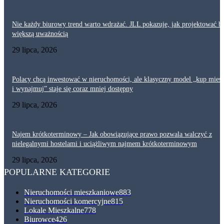
Nie każdy biurowy trend warto wdrażać. JLL pokazuje, jak projektować bi
większą uważnością
29 lipca, 2026
Polacy chcą inwestować w nieruchomości, ale klasyczny model „kup mies
i wynajmuj” staje się coraz mniej dostępny
29 lipca, 2026
Najem krótkoterminowy – Jak obowiązujące prawo pozwala walczyć z
nielegalnymi hostelami i uciążliwym najmem krótkoterminowym
29 lipca, 2026
POPULARNE KATEGORIE
Nieruchomości mieszkaniowe
883
Nieruchomości komercyjne
815
Lokale Mieszkalne
778
Biurowce
426