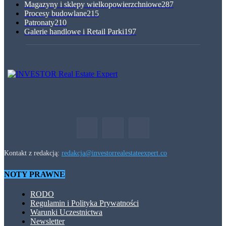
Magazyny i sklepy wielkopowierzchniowe
287
Procesy budowlane
215
Patronaty
210
Galerie handlowe i Retail Parki
197
Kontakt z redakcją:
redakcja@investorrealestateexpert.co
NOTY PRAWNE
RODO
Regulamin i Polityka Prywatności
Warunki Uczestnictwa
Newsletter