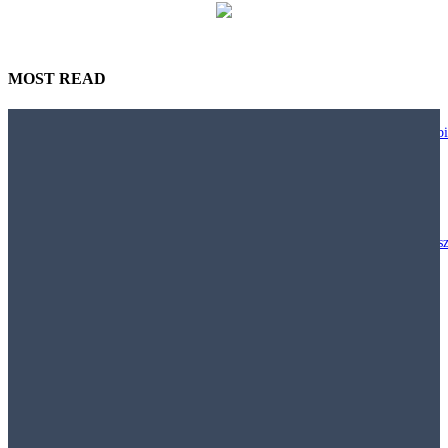
MOST READ
Nie każdy biurowy trend warto wdrażać. JLL pokazuje, jak projektować bi
większą uważnością
29 lipca, 2026
Polacy chcą inwestować w nieruchomości, ale klasyczny model „kup mies
i wynajmuj” staje się coraz mniej dostępny
29 lipca, 2026
Najem krótkoterminowy – Jak obowiązujące prawo pozwala walczyć z
nielegalnymi hostelami i uciążliwym najmem krótkoterminowym
29 lipca, 2026