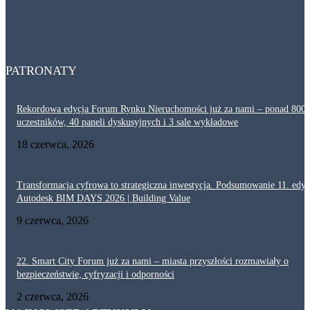
Dlaczego akustyka i ochrona przeciwpożarowa są tak ważne w ciągach
komunikacyjnych? Projektowanie korytarzy
29 lipca, 2026
PATRONATY
Rekordowa edycja Forum Rynku Nieruchomości już za nami – ponad 800
uczestników, 40 paneli dyskusyjnych i 3 sale wykładowe
18 czerwca, 2026
Transformacja cyfrowa to strategiczna inwestycja. Podsumowanie 11. edyc
Autodesk BIM DAYS 2026 | Building Value
9 czerwca, 2026
22. Smart City Forum już za nami – miasta przyszłości rozmawiały o
bezpieczeństwie, cyfryzacji i odporności
2 czerwca, 2026