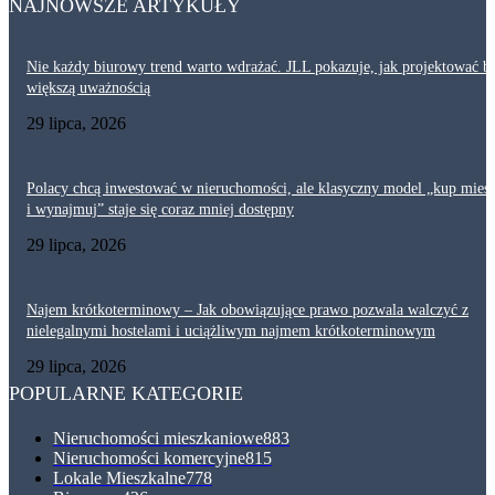
NAJNOWSZE ARTYKUŁY
Nie każdy biurowy trend warto wdrażać. JLL pokazuje, jak projektować bi
większą uważnością
29 lipca, 2026
Polacy chcą inwestować w nieruchomości, ale klasyczny model „kup mies
i wynajmuj” staje się coraz mniej dostępny
29 lipca, 2026
Najem krótkoterminowy – Jak obowiązujące prawo pozwala walczyć z
nielegalnymi hostelami i uciążliwym najmem krótkoterminowym
29 lipca, 2026
POPULARNE KATEGORIE
Nieruchomości mieszkaniowe
883
Nieruchomości komercyjne
815
Lokale Mieszkalne
778