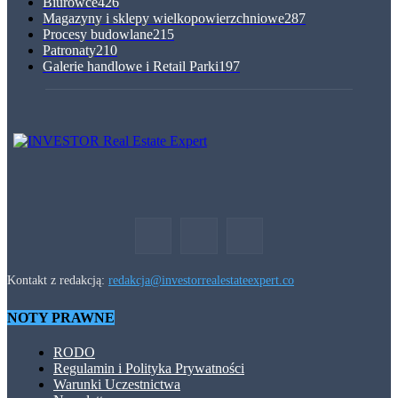
Biurowce
426
Magazyny i sklepy wielkopowierzchniowe
287
Procesy budowlane
215
Patronaty
210
Galerie handlowe i Retail Parki
197
Kontakt z redakcją:
redakcja@investorrealestateexpert.co
NOTY PRAWNE
RODO
Regulamin i Polityka Prywatności
Warunki Uczestnictwa