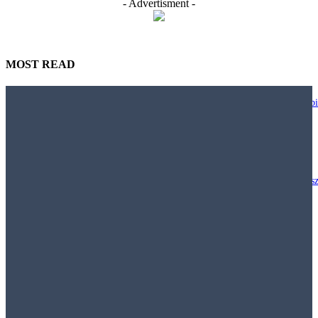
- Advertisment -
MOST READ
Nie każdy biurowy trend warto wdrażać. JLL pokazuje, jak projektować bi
większą uważnością
29 lipca, 2026
Polacy chcą inwestować w nieruchomości, ale klasyczny model „kup mies
i wynajmuj” staje się coraz mniej dostępny
29 lipca, 2026
Najem krótkoterminowy – Jak obowiązujące prawo pozwala walczyć z
nielegalnymi hostelami i uciążliwym najmem krótkoterminowym
29 lipca, 2026