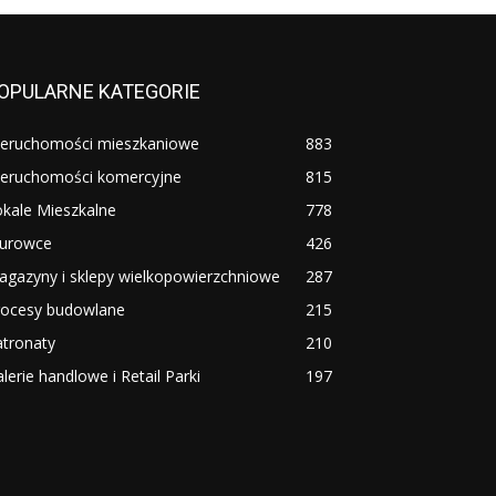
OPULARNE KATEGORIE
ieruchomości mieszkaniowe
883
ieruchomości komercyjne
815
kale Mieszkalne
778
iurowce
426
agazyny i sklepy wielkopowierzchniowe
287
rocesy budowlane
215
atronaty
210
lerie handlowe i Retail Parki
197