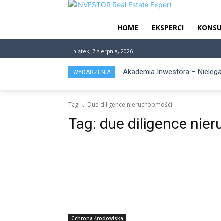
HOME
EKSPERCI
KONSU
piątek, 7 sierpnia, 2026
Akademia Inwestora – Nielega
WYDARZENIA
pracownicze?
Tagi
Due diligence nieruchopmości
Tag:
due diligence nie
Ochrona środowiska