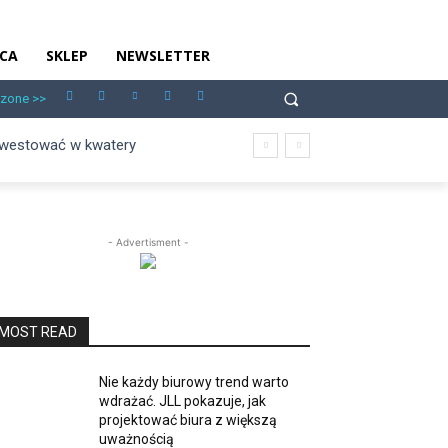
CA
SKLEP
NEWSLETTER
 zone >>
inwestować w kwatery
- Advertisment -
MOST READ
Nie każdy biurowy trend warto
wdrażać. JLL pokazuje, jak
projektować biura z większą
uważnością