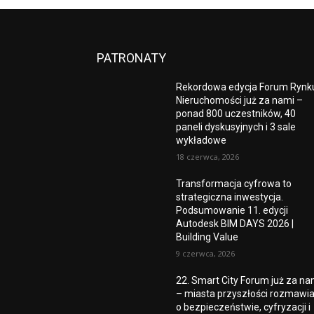
PATRONATY
Rekordowa edycja Forum Rynk
Nieruchomości już za nami –
ponad 800 uczestników, 40
paneli dyskusyjnych i 3 sale
wykładowe
18 czerwca, 2026
Transformacja cyfrowa to
strategiczna inwestycja.
Podsumowanie 11. edycji
Autodesk BIM DAYS 2026 |
Building Value
9 czerwca, 2026
22. Smart City Forum już za na
– miasta przyszłości rozmawia
o bezpieczeństwie, cyfryzacji i