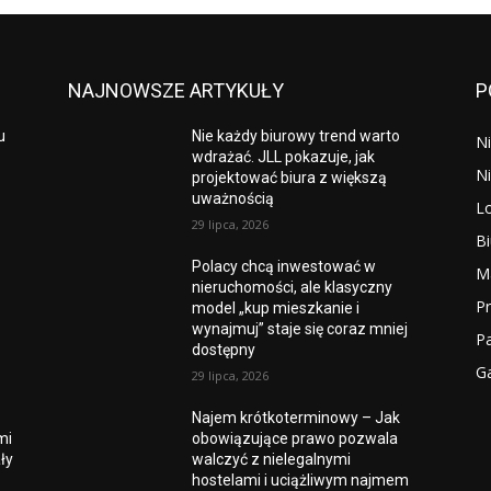
NAJNOWSZE ARTYKUŁY
P
u
Nie każdy biurowy trend warto
N
wdrażać. JLL pokazuje, jak
N
projektować biura z większą
uważnością
Lo
29 lipca, 2026
B
Polacy chcą inwestować w
M
nieruchomości, ale klasyczny
P
model „kup mieszkanie i
wynajmuj” staje się coraz mniej
P
dostępny
Ga
29 lipca, 2026
Najem krótkoterminowy – Jak
mi
obowiązujące prawo pozwala
ły
walczyć z nielegalnymi
hostelami i uciążliwym najmem