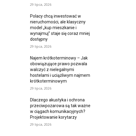
29 lipca, 2026
Polacy chcą inwestować w
nieruchomości, ale klasyczny
model „kup mieszkanie i
wynajmuj” staje się coraz mniej
dostępny
29 lipca, 2026
Najem krótkoterminowy – Jak
obowiązujące prawo pozwala
walczyć z nielegalnymi
hostelami i uciążliwym najmem
krótkoterminowym
29 lipca, 2026
Dlaczego akustyka i ochrona
przeciwpożarowa są tak ważne
w ciągach komunikacyjnych?
Projektowanie korytarzy
29 lipca, 2026