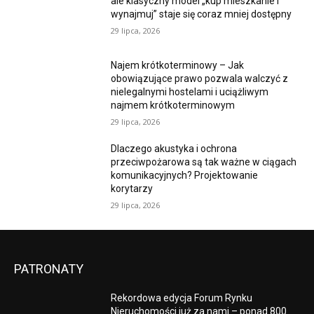
ale klasyczny model „kup mieszkanie i
wynajmuj” staje się coraz mniej dostępny
29 lipca, 2026
Najem krótkoterminowy – Jak
obowiązujące prawo pozwala walczyć z
nielegalnymi hostelami i uciążliwym
najmem krótkoterminowym
29 lipca, 2026
Dlaczego akustyka i ochrona
przeciwpożarowa są tak ważne w ciągach
komunikacyjnych? Projektowanie
korytarzy
29 lipca, 2026
PATRONATY
Rekordowa edycja Forum Rynku
Nieruchomości już za nami – ponad 800