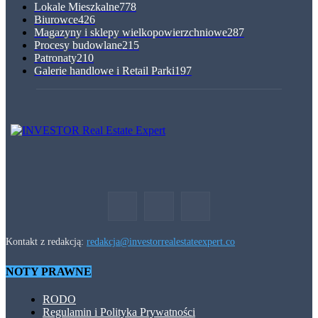
Lokale Mieszkalne
778
Biurowce
426
Magazyny i sklepy wielkopowierzchniowe
287
Procesy budowlane
215
Patronaty
210
Galerie handlowe i Retail Parki
197
Kontakt z redakcją:
redakcja@investorrealestateexpert.co
NOTY PRAWNE
RODO
Regulamin i Polityka Prywatności