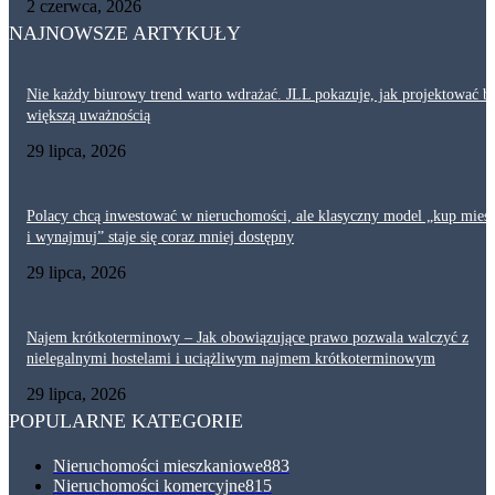
2 czerwca, 2026
NAJNOWSZE ARTYKUŁY
Nie każdy biurowy trend warto wdrażać. JLL pokazuje, jak projektować bi
większą uważnością
29 lipca, 2026
Polacy chcą inwestować w nieruchomości, ale klasyczny model „kup mies
i wynajmuj” staje się coraz mniej dostępny
29 lipca, 2026
Najem krótkoterminowy – Jak obowiązujące prawo pozwala walczyć z
nielegalnymi hostelami i uciążliwym najmem krótkoterminowym
29 lipca, 2026
POPULARNE KATEGORIE
Nieruchomości mieszkaniowe
883
Nieruchomości komercyjne
815