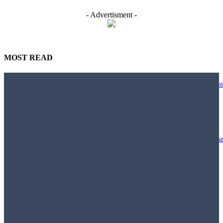
- Advertisment -
MOST READ
Nie każdy biurowy trend warto wdrażać. JLL pokazuje, jak projektować bi
większą uważnością
29 lipca, 2026
Polacy chcą inwestować w nieruchomości, ale klasyczny model „kup mies
i wynajmuj” staje się coraz mniej dostępny
29 lipca, 2026
Najem krótkoterminowy – Jak obowiązujące prawo pozwala walczyć z
nielegalnymi hostelami i uciążliwym najmem krótkoterminowym
29 lipca, 2026