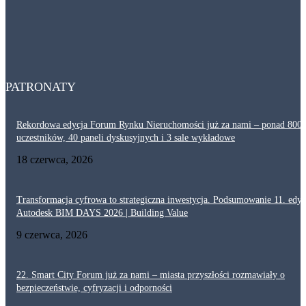
Dlaczego akustyka i ochrona przeciwpożarowa są tak ważne w ciągach
komunikacyjnych? Projektowanie korytarzy
29 lipca, 2026
PATRONATY
Rekordowa edycja Forum Rynku Nieruchomości już za nami – ponad 800
uczestników, 40 paneli dyskusyjnych i 3 sale wykładowe
18 czerwca, 2026
Transformacja cyfrowa to strategiczna inwestycja. Podsumowanie 11. edyc
Autodesk BIM DAYS 2026 | Building Value
9 czerwca, 2026
22. Smart City Forum już za nami – miasta przyszłości rozmawiały o
bezpieczeństwie, cyfryzacji i odporności