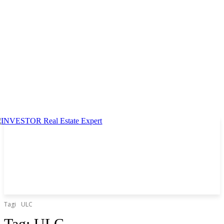
Tagi
ULC
Tag:
ULC