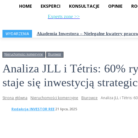
HOME
EKSPERCI
KONSULTACJE
OPINIE
RO
Experts zone >>
czwartek, 6 sierpnia, 2026
Akademia Inwestora – Nielegalne kwatery pracow
WYDARZENIA
Nieruchomości komercyjne
Biurowce
Analiza JLL i Tétris: 60% 
staje się inwestycją strategi
Strona główna
Nieruchomości komercyjne
Biurowce
Analiza JLL i Tétris:
Redakcja INVESTOR REE
21 lipca, 2025