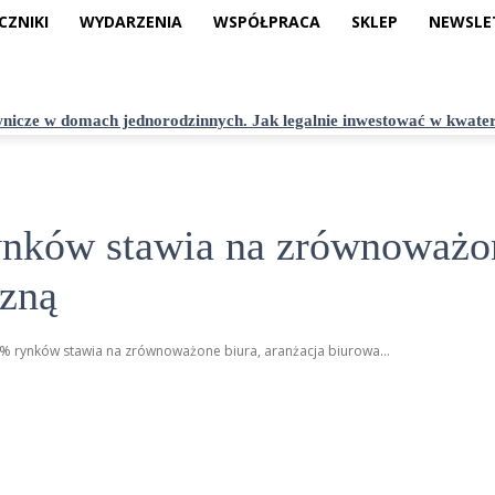
CZNIKI
WYDARZENIA
WSPÓŁPRACA
SKLEP
NEWSLE
nicze w domach jednorodzinnych. Jak legalnie inwestować w kwate
rynków stawia na zrównoważon
czną
 60% rynków stawia na zrównoważone biura, aranżacja biurowa...