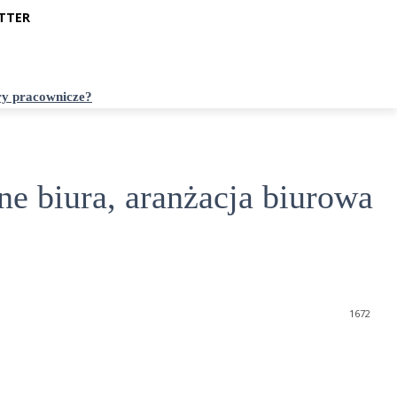
TTER
ry pracownicze?
e biura, aranżacja biurowa
1
672