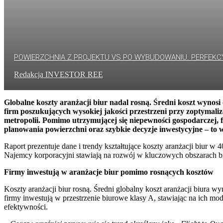
POWIERZCHNIA Z PROJEKTU VS PO WYBUDOWANIU. PERFEKC
Redakcja INVESTOR REE
Globalne koszty aranżacji biur nadal rosną. Średni koszt wyno
firm poszukujących wysokiej jakości przestrzeni przy zoptymali
metropolii. Pomimo
utrzymującej się niepewności gospodarczej, 
planowania powierzchni oraz szybkie decyzje inwestycyjne – to w
Raport prezentuje dane i trendy kształtujące koszty aranżacji biur w
Najemcy korporacyjni stawiają na rozwój w kluczowych obszarach bi
Firmy inwestują w aranżacje biur pomimo rosnących kosztów
Koszty aranżacji biur rosną. Średni globalny koszt aranżacji biura
firmy inwestują w przestrzenie biurowe klasy A, stawiając na ich mo
efektywności.