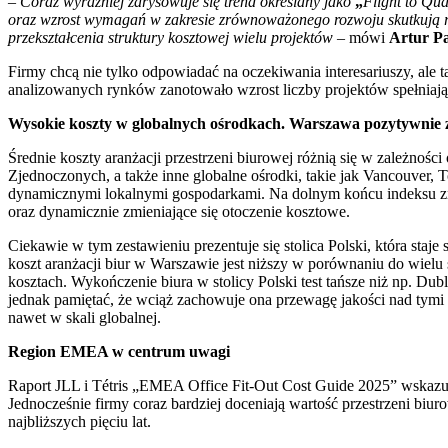
–
Coraz wyraźniej zarysowuje się trend określany jako
„
Flight to Qua
oraz wzrost wymagań w zakresie zrównoważonego rozwoju skutkują r
przekształcenia struktury kosztowej wielu projektów
– mówi
Artur Pa
Firmy chcą nie tylko odpowiadać na oczekiwania interesariuszy, ale 
analizowanych rynków zanotowało wzrost liczby projektów spełniają
Wysokie
koszty w globalnych ośrodkach. Warszawa pozytywnie 
Średnie koszty aranżacji przestrzeni biurowej różnią się w zależnoś
Zjednoczonych, a także inne globalne ośrodki, takie jak Vancouver
dynamicznymi lokalnymi gospodarkami. Na dolnym końcu indeksu zna
oraz dynamicznie zmieniające się otoczenie kosztowe.
Ciekawie w tym zestawieniu prezentuje się stolica Polski, która sta
koszt aranżacji biur w Warszawie jest niższy w porównaniu do wielu 
kosztach. Wykończenie biura w stolicy Polski test tańsze niż np. Du
jednak pamiętać, że wciąż zachowuje ona przewagę jakości nad tymi 
nawet w skali globalnej.
Region EMEA w centrum uwagi
Raport JLL i Tétris „EMEA Office Fit-Out Cost Guide 2025” wskazuj
Jednocześnie firmy coraz bardziej doceniają wartość przestrzeni bi
najbliższych pięciu lat.