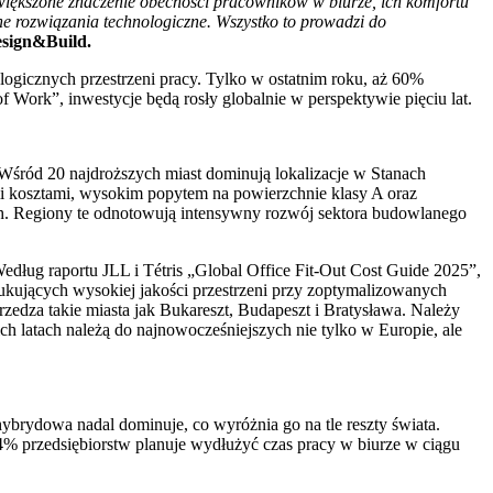
 Zwiększone znaczenie obecności pracowników w biurze, ich komfortu
 rozwiązania technologiczne. Wszystko to prowadzi do
esign&Build.
logicznych przestrzeni pracy. Tylko w ostatnim roku, aż 60%
Work”, inwestycje będą rosły globalnie w perspektywie pięciu lat.
. Wśród 20 najdroższych miast dominują lokalizacje w Stanach
mi kosztami, wysokim popytem na powierzchnie klasy A oraz
ch. Regiony te odnotowują intensywny rozwój sektora budowlanego
Według raportu JLL i Tétris „Global Office Fit-Out Cost Guide 2025”,
szukujących wysokiej jakości przestrzeni przy zoptymalizowanych
rzedza takie miasta jak Bukareszt, Budapeszt i Bratysława. Należy
h latach należą do najnowocześniejszych nie tylko w Europie, ale
brydowa nadal dominuje, co wyróżnia go na tle reszty świata.
44% przedsiębiorstw planuje wydłużyć czas pracy w biurze w ciągu