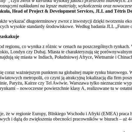
lity”, czyli zwrot w kierunku wysokiej jakości przestrzeni biurowych.
osnącymi nakładami na lepsze materiały, wykończenia oraz nowoczesne
kuła, Head of Project & Development Services, JLL and Tétris D
także wykazać długoterminowy zwrot z inwestycji dzięki tworzeniu eko
cych wysokie standardy środowiskowe. Według badania JLL „Future of 
zaskakuje
ci od regionu, co wynika z różnic w cenach na poszczególnych rynkach
, Tokio, Londyn czy Dubaj. Miasta te charakteryzują się porównywalny
jdują się miasta w Indiach, Południowej Afryce, Wietnamie i China
je się coraz ważniejszym punktem na globalnej mapie rynku biurowego. 
światowych metropolii, co czyni ją atrakcyjną lokalizacją dla firm po
blinie, Paryżu, Kairze czy Tel Awiwie. Warszawa tylko nieznacznie wyp
rynkami – nowoczesne powierzchnie klasy A, realizowane tu w ostatnic
e, że w regionie Europy, Bliskiego Wschodu i Afryki (EMEA) praca hy
urowych i dążą do zwiększenia obecności pracowników w biurach – aż 