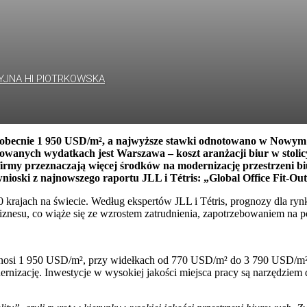
YJNA HI PIOTRKOWSKA
si obecnie 1 950 USD/m², a najwyższe stawki odnotowano w Nowym 
zowanych wydatkach jest Warszawa – koszt aranżacji biur w stolic
firmy przeznaczają więcej środków na modernizację przestrzeni bi
nioski z najnowszego raportu JLL i Tétris: „Global Office Fit-Ou
 40 krajach na świecie. Według ekspertów JLL i Tétris, prognozy dla r
znesu, co wiąże się ze wzrostem zatrudnienia, zapotrzebowaniem na p
 wynosi 1 950 USD/m², przy widełkach od 770 USD/m² do 3 790 USD/m² 
dernizację. Inwestycje w wysokiej jakości miejsca pracy są narzędzie