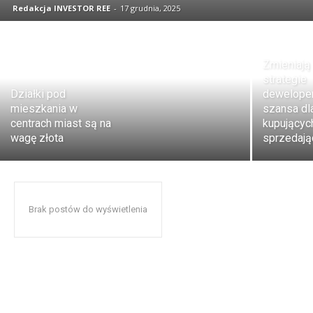
Redakcja INVESTOR REE
-
17 grudnia, 2025
Zmieniają 
strategie
Działki pod
deweloper
mieszkania w
szansa dl
centrach miast są na
kupujących
wagę złota
sprzedają
Brak postów do wyświetlenia