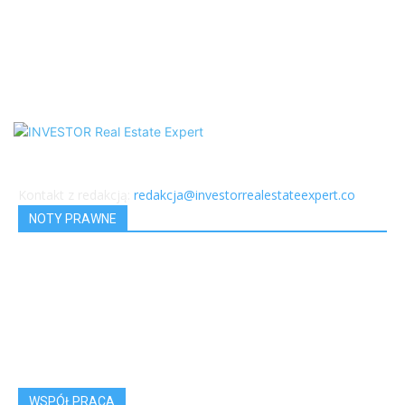
Patronaty
210
Galerie handlowe i Retail Parki
197
Kontakt z redakcją:
redakcja@investorrealestateexpert.co
NOTY PRAWNE
RODO
Regulamin i Polityka Prywatności
Warunki Uczestnictwa
Newsletter
WSPÓŁPRACA