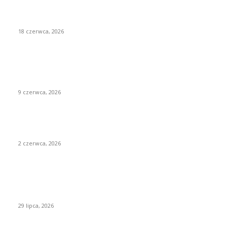
ponad 800 uczestników, 40 paneli dyskusyjnych i 3 sale
wykładowe
18 czerwca, 2026
Transformacja cyfrowa to strategiczna inwestycja.
Podsumowanie 11. edycji Autodesk BIM DAYS 2026 | Building
Value
9 czerwca, 2026
22. Smart City Forum już za nami – miasta przyszłości
rozmawiały o bezpieczeństwie, cyfryzacji i odporności
2 czerwca, 2026
NAJNOWSZE ARTYKUŁY
Nie każdy biurowy trend warto wdrażać. JLL pokazuje, jak
projektować biura z większą uważnością
29 lipca, 2026