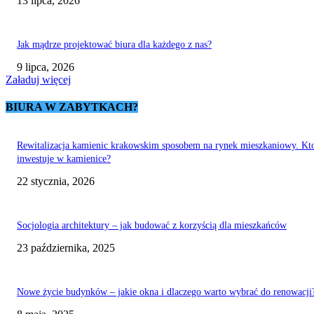
13 lipca, 2026
Jak mądrze projektować biura dla każdego z nas?
9 lipca, 2026
Załaduj więcej
BIURA W ZABYTKACH?
Rewitalizacja kamienic krakowskim sposobem na rynek mieszkaniowy. Kt
inwestuje w kamienice?
22 stycznia, 2026
Socjologia architektury – jak budować z korzyścią dla mieszkańców
23 października, 2025
Nowe życie budynków – jakie okna i dlaczego warto wybrać do renowacji