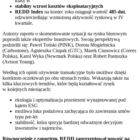
klasy B
stabilny wzrost kosztów eksploatacyjnych
REDD Index
na koniec roku osiągnął wartość
485 dni
,
odzwierciedlając wzmożoną aktywność rynkową w IV
kwartale.
Autorzy raportu o skomentowanie sytuacji na rynku biurowym
poprosili także ekspertów branżowych. Swoją perspektywą
podzielili się: Paweł Toński (PINK), Dorota Mogielnicka
(Carbostone), Agnieszka Ciupak (GTC), Marek Ciunowicz (Corees
Polska), Karol Wyka (Newmark Polska) oraz Robert Pastuszka
(Avison Young).
Według ich opinii ożywienie transakcyjne było możliwe dzięki
korektom oczekiwań po obu stronach rynku. Wskazują także na
kilka kluczowych trendów, które będą kształtować rynek
w kolejnych miesiącach:
ekologia i optymalizacja przestrzeni wynajmowanej pod
kątem ESG
możliwa luka podażowa zachęcająca do zawierania umów
typu pre-let
stabilność, która sprzyja bardziej odważnym decyzjom
inwestorów i najemców.
Równocześnie z raportem, REDD zaprezentował nowość na