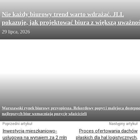
Nie każdy biurowy trend warto wdrażać. JLL
pokazuje, jak projektować biura z większą uważnoś
29 lipca, 2026
Warszawski rynek biurowy przyspiesza. Rekordowy popyt i malejąca dostępn
najlepszych biur wzmacniają pozycję właścicieli
Poprzedni artykuł
Następny artykuł
Inwestycja mieszkaniowo-
Proces ofertowania dachów
usługowa na wynajem za 2 mln
płaskich dla hal logistycznych,