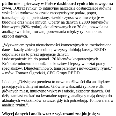
platformie – pierwszy w Polsce dashboard rynku biurowego na
żywo.
„Obraz rynku” to intuicyjne narzędzie dostarczające główne
wskaźniki rynkowe w czasie rzeczywistym: podaż, popyt,
transakcje najmu, pustostany, stawki czynszowe, inwestycje w
budowie oraz wiele innych. Oparty na danych z 2800 budynków
biurowych (90% rynku), aktualizowanych co 30 dni, pozwala na
analizę kwartalną i roczną, porównania między rynkami oraz
eksport danych.
„Wyzwaniem rynku nieruchomości komercyjnych są rozdrobnione
dane – każdy zbiera je osobno, wszyscy dublują koszty. REDD
odpowiada na to przez agregację danych
i udostępnienie ich do ponad 120 klientów korporacyjnych.
Krótkoterminowo to obniżenie kosztów i lepszy warsztat pracy
specjalistów. Długoterminowo, transparentny i nowoczesny rynek.”
– mówi Tomasz Ogrodzki, CEO Grupy REDD.
I dodaje: „Dzisiejsza premiera to nowe możliwości dla analityków
pracujących z danymi makro. Główne wskaźniki rynkowe dla
głównych miast, intuicyjne wykresy i tabele, eksporty danych. Od
dziś, zamiast czekać na kwartalne raporty, analitycy mają dostęp do
aktualnych wskaźników zawsze, gdy ich potrzebują. To nowa era w
analizie rynku.”.
Więcej danych i analiz wraz z wykresami znajduje się w