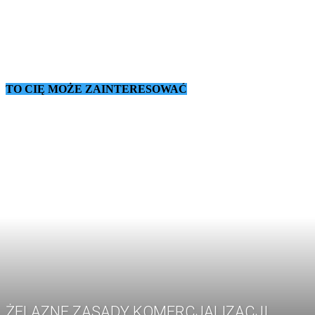
TO CIĘ MOŻE ZAINTERESOWAĆ
ŻELAZNE ZASADY KOMERCJALIZACJI