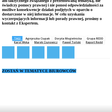
ani faktycznego związanego z prezentowaną tematyką, nie
świadczy pomocy prawnej i nie ponosi odpowiedzialności za
możliwe konsekwencje działań podjętych w oparciu o
dostarczone w niej informacje. W celu uzyskania
wyczerpujących informacji lub porady prawnej, prosimy o
kontakt z Ekspertem.
TAGI
Agnieszka Ciupak
Dorota Mogielnicka
Grupa REDD
Karol Wyka
Marek Ciunowicz
Paweł Toński
Raport Redd
ZOSTAŃ W TEMATYCE BIUROWCÓW