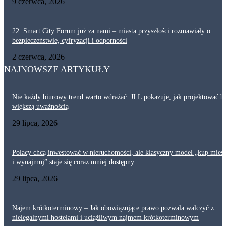
9 czerwca, 2026
22. Smart City Forum już za nami – miasta przyszłości rozmawiały o
bezpieczeństwie, cyfryzacji i odporności
2 czerwca, 2026
NAJNOWSZE ARTYKUŁY
Nie każdy biurowy trend warto wdrażać. JLL pokazuje, jak projektować bi
większą uważnością
29 lipca, 2026
Polacy chcą inwestować w nieruchomości, ale klasyczny model „kup mies
i wynajmuj” staje się coraz mniej dostępny
29 lipca, 2026
Najem krótkoterminowy – Jak obowiązujące prawo pozwala walczyć z
nielegalnymi hostelami i uciążliwym najmem krótkoterminowym