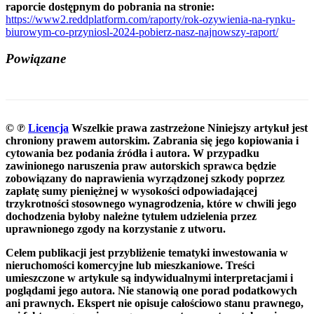
raporcie dostępnym do pobrania na stronie:
https://www2.reddplatform.com/raporty/rok-ozywienia-na-rynku-
biurowym-co-przyniosl-2024-pobierz-nasz-najnowszy-raport/
Powiązane
© ℗
Licencja
Wszelkie prawa zastrzeżone
Niniejszy artykuł jest
chroniony prawem autorskim. Zabrania się jego kopiowania i
cytowania bez podania źródła i autora. W przypadku
zawinionego naruszenia praw autorskich sprawca będzie
zobowiązany do naprawienia wyrządzonej szkody poprzez
zapłatę sumy pieniężnej w wysokości odpowiadającej
trzykrotności stosownego wynagrodzenia, które w chwili jego
dochodzenia byłoby należne tytułem udzielenia przez
uprawnionego zgody na korzystanie z utworu.
Celem publikacji jest przybliżenie tematyki inwestowania w
nieruchomości komercyjne lub mieszkaniowe. Treści
umieszczone w artykule są indywidualnymi interpretacjami i
poglądami jego autora. Nie stanowią one porad podatkowych
ani prawnych. Ekspert nie opisuje całościowo stanu prawnego,