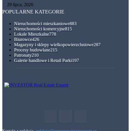
29 lipca, 2026
POPULARNE KATEGORIE
Nieruchomości mieszkaniowe
883
Nieruchomości komercyjne
815
Lokale Mieszkalne
778
Biurowce
426
Magazyny i sklepy wielkopowierzchniowe
287
Procesy budowlane
215
Patronaty
210
Galerie handlowe i Retail Parki
197
Kontakt z redakcją:
redakcja@investorrealestateexpert.co