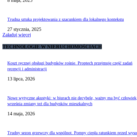
8 maja, 2025
Trudna sztuka projektowania z szacunkiem dla lokalnego kontekstu
27 stycznia, 2025
Załaduj więcej
TECHNOLOGIE W NIERUCHOMOŚCIACH
Koszt ręcznej obsługi budynków rośnie. Proptech przejmuje część zadań
recepcji i administracji
13 lipca, 2026
Nowe wytyczne akustyki: w biurach nie decybele, ważny ma być człowiek,
września zmiany też dla budynków mieszkalnych
14 maja, 2026
Trudny sezon grzewczy dla wspólnot. Pompy ciepła ratunkiem przed wys