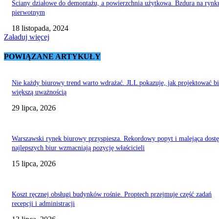
Ściany działowe do demontażu, a powierzchnia użytkowa. Bzdura na rynk
pierwotnym
18 listopada, 2024
Załaduj więcej
POWIĄZANE ARTYKUŁY
Nie każdy biurowy trend warto wdrażać. JLL pokazuje, jak projektować bi
większą uważnością
29 lipca, 2026
Warszawski rynek biurowy przyspiesza. Rekordowy popyt i malejąca dost
najlepszych biur wzmacniają pozycję właścicieli
15 lipca, 2026
Koszt ręcznej obsługi budynków rośnie. Proptech przejmuje część zadań
recepcji i administracji