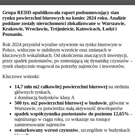
Grupa REDD opublikowała raport podsumowujący stan
rynku powierzchni biurowych na koniec 2024 roku. Analizie
poddane zostały nieruchomości zlokalizowane w Warszawie,
Krakowie, Wrocławiu, Trójmieście, Katowicach, Łodzi i
Poznaniu.
Rok 2024 przyniósł wyraźne ożywienie na rynku biurowym w
Polsce, widoczne w stabilnym wzroście oraz zmianach w
kluczowych wskaźnikach. Od ukończenia znaczących inwestycji,
przez spadek pustostanów, po zmieniającą się dynamikę czynszów –
rynek elastycznie reagował na potrzeby najemców i inwestorów.
Kluczowe wnioski:
14,7 mln m2
całkowitej powierzchni biurowej
na siedmiu
głównych rynkach,
z dominacją budynków klasy A
500 tys. m2
powierzchni biurowej w budowie
, głównie w
Warszawie, co potwierdza stałą aktywność deweloperów
spadek współczynnika pustostanów
do poziomu 12,65%
–
najniższego w ciągu roku, co wskazuje na rosnące
zainteresowanie najemców
umiarkowany wzrost czynszów
, szczególnie w budynkach