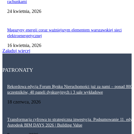
rachunkami
24 kwietnia, 2026
Magazyny energii coraz ważniejszym elementem warszawskiej sieci
elektroenergetycznej
16 kwietnia, 2026
Załaduj więcej
PATRONATY
Rekordowa edycja Forum Rynku Nieruchomości już za nami – ponad 800
uczestników, 40 paneli dyskusyjnych i 3 sale wykładowe
18 czerwca, 2026
Transformacja cyfrowa to strategiczna inwestycja. Podsumowanie 11. edyc
Autodesk BIM DAYS 2026 | Building Value