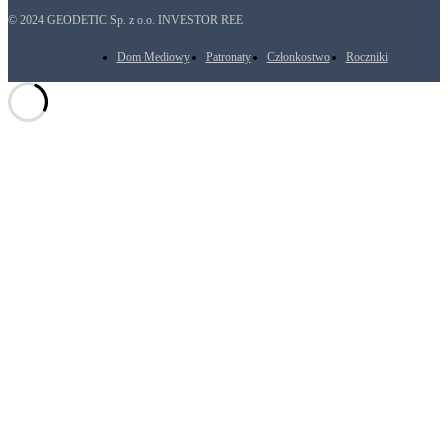
© 2024 GEODETIC Sp. z o.o. INVESTOR REE
Dom Mediowy
Patronaty
Członkostwo
Roczniki