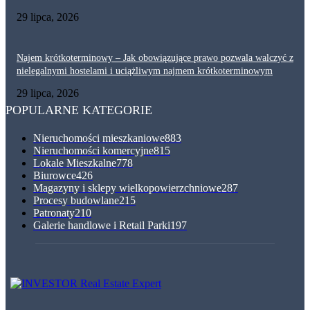
29 lipca, 2026
Najem krótkoterminowy – Jak obowiązujące prawo pozwala walczyć z
nielegalnymi hostelami i uciążliwym najmem krótkoterminowym
29 lipca, 2026
POPULARNE KATEGORIE
Nieruchomości mieszkaniowe
883
Nieruchomości komercyjne
815
Lokale Mieszkalne
778
Biurowce
426
Magazyny i sklepy wielkopowierzchniowe
287
Procesy budowlane
215
Patronaty
210
Galerie handlowe i Retail Parki
197