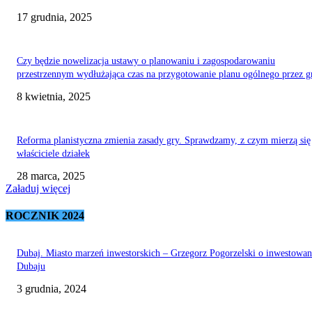
17 grudnia, 2025
Czy będzie nowelizacja ustawy o planowaniu i zagospodarowaniu
przestrzennym wydłużająca czas na przygotowanie planu ogólnego przez 
8 kwietnia, 2025
Reforma planistyczna zmienia zasady gry. Sprawdzamy, z czym mierzą się
właściciele działek
28 marca, 2025
Załaduj więcej
ROCZNIK 2024
Dubaj. Miasto marzeń inwestorskich – Grzegorz Pogorzelski o inwestowa
Dubaju
3 grudnia, 2024