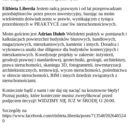
Elżbieta Liberda
Jestem radcą prawnym i od lat przeprowadzam
przedsiębiorców przez proces inwestycyjny, bazując na moim
wieloletnim doświadczeniu w prawie, wynikającym z tysiąca
przerobionych w PRAKTYCE case’ów nieruchomościowych.
Moim gościem jest
Adrian Hołub
Wieloletni praktyk w pomiarach i
kalkulacjach powierzchni budynków biurowych, handlowych,
magazynowych, mieszkaniowych, kamienic i innych. Doradca i
wykonawca analiz due diligence dla budynków komercyjnych i
mieszkaniowych. Koordynuje projekty w zakresie: inżynierii,
geodezji prawnej i standardowej, geotechniki, geologii, architektury,
prawa nieruchomości, skaningu 3D, fotogrametrii, inwentaryzacji
architektonicznych, termowizji, wycen nieruchomości, pośrednictwa
w obrocie nieruchomości, BIM i innych dziedzin związanych z
nieruchomościami.
Koniecznie bądź z nami i nie daj się naciąć na kosztowne błędy!
Poznaj punkty, które koniecznie musisz zweryfikować przed
podjęciem decyzji! WIDZIMY SIĘ JUŻ W ŚRODĘ O 20:00.
Szczegóły na
https://www.facebook.com/elzbieta.liberda/posts/713546592646524
0