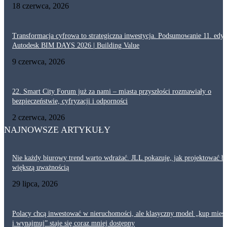
18 czerwca, 2026
Transformacja cyfrowa to strategiczna inwestycja. Podsumowanie 11. edyc
Autodesk BIM DAYS 2026 | Building Value
9 czerwca, 2026
22. Smart City Forum już za nami – miasta przyszłości rozmawiały o
bezpieczeństwie, cyfryzacji i odporności
2 czerwca, 2026
NAJNOWSZE ARTYKUŁY
Nie każdy biurowy trend warto wdrażać. JLL pokazuje, jak projektować bi
większą uważnością
29 lipca, 2026
Polacy chcą inwestować w nieruchomości, ale klasyczny model „kup mies
i wynajmuj” staje się coraz mniej dostępny