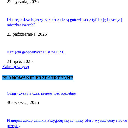
22 stycznia, 2026
Dlaczego deweloperzy w Polsce nie są gotowi na certyfikację inwestycji
mieszkaniowych?
23 października, 2025
Napięcia geopolityczne i silne OZE.
21 lipca, 2025
Załaduj więcej
PLANOWANIE PRZESTRZENNE
Gminy zyskują czas, niepewność pozostaje
30 czerwca, 2026
Planujesz zakup działki? Przygotuj się na mniej ofert, wyższe ceny i nowe
przepisy