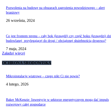
Pozwolenia na budowę na obszarach zagrożenia powodziowego – alert
branżowy
26 września, 2024
Co jest frontem terenu – cały bok (krawędź) czy część boku (krawędzi) dzi
budowlanej przylegającej do drogi / obciążonej służebnością drogową?
7 maja, 2024
Załaduj więcej
OCHRONA ŚRODOWISKA
Mikroinstalacje wiatrowe – czego nikt Ci nie powie?
4 lutego, 2026
Baker McKenzie: Inwestycje w sektorze energetycznym mogą dać impuls
rozwojowy całej gospodarce