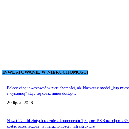
INWESTOWANIE W NIERUCHOMOŚCI
Polacy chcą inwestować w nieruchomości, ale klasyczny model „kup mies
i wynajmuj” staje się coraz mniej dostępny
29 lipca, 2026
Nawet 27 mld złotych rocznie z komponentu 1,5 proc. PKB na odporność
zostać przeznaczona na nieruchomości i infrastrukturę