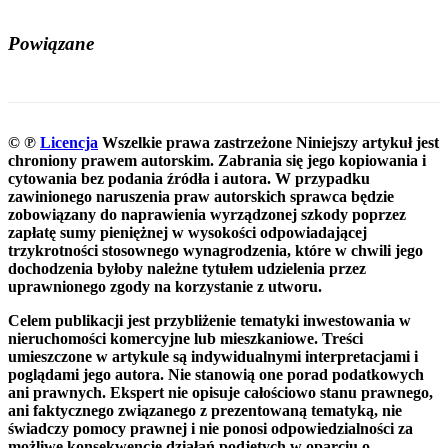
Powiązane
© ℗
Licencja
Wszelkie prawa zastrzeżone
Niniejszy artykuł jest
chroniony prawem autorskim. Zabrania się jego kopiowania i
cytowania bez podania źródła i autora. W przypadku
zawinionego naruszenia praw autorskich sprawca będzie
zobowiązany do naprawienia wyrządzonej szkody poprzez
zapłatę sumy pieniężnej w wysokości odpowiadającej
trzykrotności stosownego wynagrodzenia, które w chwili jego
dochodzenia byłoby należne tytułem udzielenia przez
uprawnionego zgody na korzystanie z utworu.
Celem publikacji jest przybliżenie tematyki inwestowania w
nieruchomości komercyjne lub mieszkaniowe. Treści
umieszczone w artykule są indywidualnymi interpretacjami i
poglądami jego autora. Nie stanowią one porad podatkowych
ani prawnych. Ekspert nie opisuje całościowo stanu prawnego,
ani faktycznego związanego z prezentowaną tematyką, nie
świadczy pomocy prawnej i nie ponosi odpowiedzialności za
możliwe konsekwencje działań podjętych w oparciu o