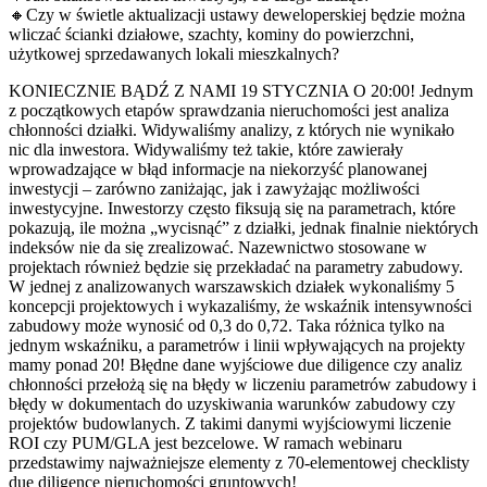
🔸Czy w świetle aktualizacji ustawy deweloperskiej będzie można
wliczać ścianki działowe, szachty, kominy do powierzchni,
użytkowej sprzedawanych lokali mieszkalnych?
KONIECZNIE BĄDŹ Z NAMI 19 STYCZNIA O 20:00! Jednym
z początkowych etapów sprawdzania nieruchomości jest analiza
chłonności działki. Widywaliśmy analizy, z których nie wynikało
nic dla inwestora. Widywaliśmy też takie, które zawierały
wprowadzające w błąd informacje na niekorzyść planowanej
inwestycji – zarówno zaniżając, jak i zawyżając możliwości
inwestycyjne. Inwestorzy często fiksują się na parametrach, które
pokazują, ile można „wycisnąć” z działki, jednak finalnie niektórych
indeksów nie da się zrealizować. Nazewnictwo stosowane w
projektach również będzie się przekładać na parametry zabudowy.
W jednej z analizowanych warszawskich działek wykonaliśmy 5
koncepcji projektowych i wykazaliśmy, że wskaźnik intensywności
zabudowy może wynosić od 0,3 do 0,72. Taka różnica tylko na
jednym wskaźniku, a parametrów i linii wpływających na projekty
mamy ponad 20! Błędne dane wyjściowe due diligence czy analiz
chłonności przełożą się na błędy w liczeniu parametrów zabudowy i
błędy w dokumentach do uzyskiwania warunków zabudowy czy
projektów budowlanych. Z takimi danymi wyjściowymi liczenie
ROI czy PUM/GLA jest bezcelowe. W ramach webinaru
przedstawimy najważniejsze elementy z 70-elementowej checklisty
due diligence nieruchomości gruntowych!