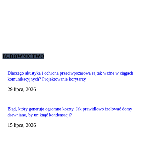
BUDOWNICTWO
Dlaczego akustyka i ochrona przeciwpożarowa są tak ważne w ciągach
komunikacyjnych? Projektowanie korytarzy
29 lipca, 2026
Błąd, który generuje ogromne koszty. Jak prawidłowo izolować domy
drewniane, by uniknąć kondensacji?
15 lipca, 2026