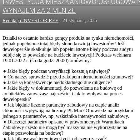
INWESTYCJA MIESZKANIOWO-USŁUGOWA 
WYNAJEM ZA 2 MLN ZŁ
Redakcja INVESTOR REE
-
21 stycznia, 2025
Działki to ostatnio bardzo gorący produkt na rynku nieruchomości,
jednak popełnione tutaj błędy słono kosztują inwestorów! Jeśli
deweloper źle skalkuluje lub popełni istotne błędy podczas audytu
odbije się to poważnie na budżecie inwestycji! Podczas webinaru
19.01.2022 r. (środa godz. 20:00) omówimy:
🔸Jakie błędy podczas weryfikacji kosztują najwięcej?
🔸Co należy sprawdzić przed zakupem nieruchomości gruntowej?
🔸Jakie są konsekwencje niedokładnego due diligence?
🔸Jakie błędy w dokumentacji do pozwolenia na budowę od
architektów zauważasz najczęściej i jak to wpływa na proces
deweloperski?
🔸Jak błędnie liczone parametry zabudowy na etapie analiz
chłonności wpływają na liczony PUM-u? Opowiedz na przykładu
jednego z parametrów, np. wskaźnika intensywności zabudowy.
🔸Dlaczego parametry opisane w prawomocnych Warunkach
Zabudowy często nie mogą być maksymalnie wykorzystane na
etapie pozwolenia na budowę?
🔸Jak bilansować teren inwestycji, od czego zacząć?