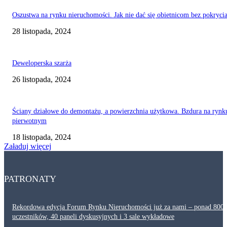
Oszustwa na rynku nieruchomości. Jak nie dać się obietnicom bez pokryci
28 listopada, 2024
Deweloperska szarża
26 listopada, 2024
Ściany działowe do demontażu, a powierzchnia użytkowa. Bzdura na rynk
pierwotnym
18 listopada, 2024
Załaduj więcej
PATRONATY
Rekordowa edycja Forum Rynku Nieruchomości już za nami – ponad 800
uczestników, 40 paneli dyskusyjnych i 3 sale wykładowe