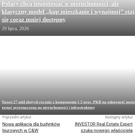
Polacy chcą inwestować w nieruchomości, ale
klasyczny model „kup mieszkanie i wynajmuj” staj
się coraz mniej dostępny
29 lipca, 2026
Nawet 27 mld złotych rocznie z komponentu 1,5 proc. PKB na odporność może
zostać przeznaczona na nieruchomości i infrastrukturę
Poprzedni artykuł
Następny artykuł
Nowa aplikacja dla budynków
INVESTOR Real Estate Expert
biurowych w C&W
szuka nowego właściciela