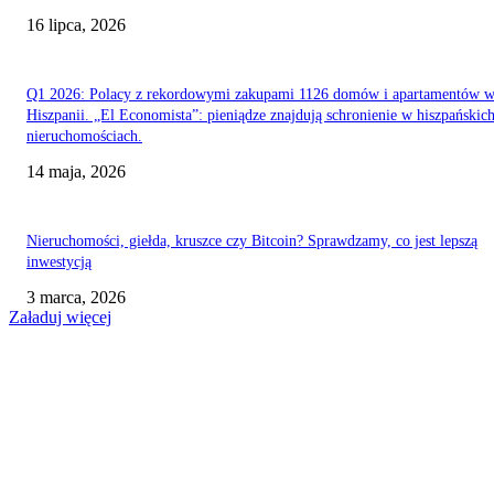
16 lipca, 2026
Q1 2026: Polacy z rekordowymi zakupami 1126 domów i apartamentów 
Hiszpanii. „El Economista”: pieniądze znajdują schronienie w hiszpańskic
nieruchomościach.
14 maja, 2026
Nieruchomości, giełda, kruszce czy Bitcoin? Sprawdzamy, co jest lepszą
inwestycją
3 marca, 2026
Załaduj więcej