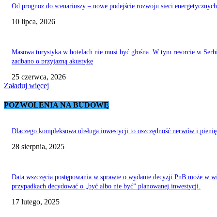
Od prognoz do scenariuszy – nowe podejście rozwoju sieci energetycznych
10 lipca, 2026
Masowa turystyka w hotelach nie musi być głośna. W tym resorcie w Serb
zadbano o przyjazną akustykę
25 czerwca, 2026
Załaduj więcej
POZWOLENIA NA BUDOWĘ
Dlaczego kompleksowa obsługa inwestycji to oszczędność nerwów i pieni
28 sierpnia, 2025
Data wszczęcia postępowania w sprawie o wydanie decyzji PnB może w w
przypadkach decydować o „być albo nie być” planowanej inwestycji.
17 lutego, 2025