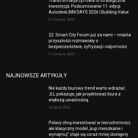
Transformacja cyfrowa to strategiczna
inwestycja. Podsumowanie 11. edycji
Autodesk BIM DAYS 2026 | Building Value
9 czerwca, 2026
22. Smart City Forum już za nami – miasta
przyszłości rozmawiały o
bezpieczeństwie, cyfryzacji i odporności
2 czerwca, 2026
NAJNOWSZE ARTYKUŁY
Nie każdy biurowy trend warto wdrażać.
JLL pokazuje, jak projektować biura z
większą uważnością
29 lipca, 2026
Polacy chcą inwestować w nieruchomości,
ale klasyczny model „kup mieszkanie i
wynajmuj” staje się coraz mniej dostępny