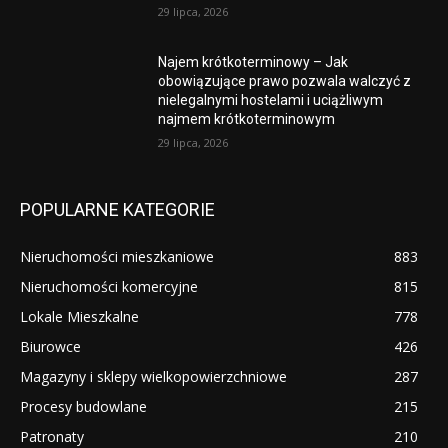
29 lipca, 2026
Najem krótkoterminowy – Jak
obowiązujące prawo pozwala walczyć z
nielegalnymi hostelami i uciążliwym
najmem krótkoterminowym
29 lipca, 2026
POPULARNE KATEGORIE
Nieruchomości mieszkaniowe
883
Nieruchomości komercyjne
815
Lokale Mieszkalne
778
Biurowce
426
Magazyny i sklepy wielkopowierzchniowe
287
Procesy budowlane
215
Patronaty
210