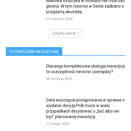
Masowa turystyka w hotelach nie musi być
głośna. W tym resorcie w Serbii zadbano o
przyjazną akustykę
25 czerwca, 2026
Załaduj więcej
POZWOLENIA NA BUDOWĘ
Dlaczego kompleksowa obsługa inwestycji
to oszczędność nerwów i pieniędzy?
28 sierpnia, 2025
Data wszczęcia postępowania w sprawie o
wydanie decyzji PnB może w wielu
przypadkach decydować o „być albo nie
być” planowanej inwestycji.
17 lutego, 2025