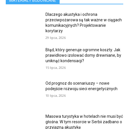
MATERIAŁY BUDOWLANE
Dlaczego akustyka i ochrona
przeciwpożarowa są tak ważne w ciągach
komunikacyjnych? Projektowanie
korytarzy
29 lipca, 2026
Błąd, który generuje ogromne koszty. Jak
prawidłowo izolować domy drewniane, by
uniknąć kondensacji?
15 lipca, 2026
Od prognoz do scenariuszy – nowe
podejście rozwoju sieci energetycznych
10 lipca, 2026
Masowa turystyka w hotelach nie musi być
głośna. W tym resorcie w Serbii zadbano o
przyjazną akustykę