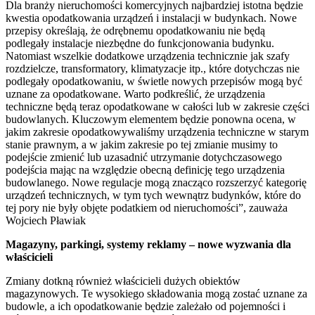
Dla branży nieruchomości komercyjnych najbardziej istotna będzie
kwestia opodatkowania urządzeń i instalacji w budynkach. Nowe
przepisy określają, że odrębnemu opodatkowaniu nie będą
podlegały instalacje niezbędne do funkcjonowania budynku.
Natomiast wszelkie dodatkowe urządzenia technicznie jak szafy
rozdzielcze, transformatory, klimatyzacje itp., które dotychczas nie
podlegały opodatkowaniu, w świetle nowych przepisów mogą być
uznane za opodatkowane. Warto podkreślić, że urządzenia
techniczne będą teraz opodatkowane w całości lub w zakresie części
budowlanych. Kluczowym elementem będzie ponowna ocena, w
jakim zakresie opodatkowywaliśmy urządzenia techniczne w starym
stanie prawnym, a w jakim zakresie po tej zmianie musimy to
podejście zmienić lub uzasadnić utrzymanie dotychczasowego
podejścia mając na względzie obecną definicję tego urządzenia
budowlanego. Nowe regulacje mogą znacząco rozszerzyć kategorię
urządzeń technicznych, w tym tych wewnątrz budynków, które do
tej pory nie były objęte podatkiem od nieruchomości”, zauważa
Wojciech Pławiak
Magazyny, parkingi, systemy reklamy – nowe wyzwania dla
właścicieli
Zmiany dotkną również właścicieli dużych obiektów
magazynowych. Te wysokiego składowania mogą zostać uznane za
budowle, a ich opodatkowanie będzie zależało od pojemności i