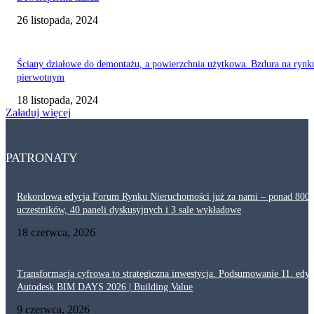
26 listopada, 2024
Ściany działowe do demontażu, a powierzchnia użytkowa. Bzdura na rynk
pierwotnym
18 listopada, 2024
Załaduj więcej
PATRONATY
Rekordowa edycja Forum Rynku Nieruchomości już za nami – ponad 800
uczestników, 40 paneli dyskusyjnych i 3 sale wykładowe
18 czerwca, 2026
Transformacja cyfrowa to strategiczna inwestycja. Podsumowanie 11. edyc
Autodesk BIM DAYS 2026 | Building Value
9 czerwca, 2026