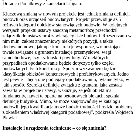
Doradca Podatkowy z kancelarii Litigato.
Kluczową zmianą w nowym projekcie jest jednak zmiana definicji
budowli oraz urządzeń budowlanych. Projekt przewiduje aż 5
różnych kategorii obiektów stanowiących budowle. W kolejnych
wersjach projektu ustawy znaczną metamorfozę przechodził
załącznik do ustawy nr 4 zawierający listę budowli. Rozszerzano w
nim m.in. zakres znaczeniowy niektórych pozycji, a także
dodawano nowe, jak np.: konstrukcje wsporcze, wolnostojące
trwale związane z gruntem instalacje przemysłowe, wagi
samochodowe, czy też kioski i pawilony. W niektórych
przypadkach opodatkowanie będzie dotyczyć tylko części
budowlanych tych konstrukcji. Sporym wyzwaniem będzie
klasyfikacja obiektów kontenerowych i prefabrykowanych. Jedno
jest pewne – będą one podlegały opodatkowaniu, pytanie tylko, w
jaki sposób. Szeroka definicja związku z gruntem, jaka została
zawarta w projekcie ustawy, wskazuje, że jeśli obiekt ma
fundamenty, nawet te oparte na betonowych blokach, spełnia
definicję budynku. Mimo, że może znajdować się w katalogu
budowli, jego kwalifikacja może budzić trudności i rodzić problemy
z określeniem właściwej kategorii podatkowej”, podkreśla Wojciech
Pławiak.
Instalacje i urządzenia techniczne – co się zmienia?