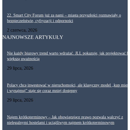
22. Smart City Forum już za nami – miasta przyszłości rozmawiały o
bezpieczeństwie, cyfryzacji i odporności
2 czerwca, 2026
NAJNOWSZE ARTYKUŁY
Nie każdy biurowy trend warto wdrażać. JLL pokazuje, jak projektować bi
większą uważnością
29 lipca, 2026
Polacy chcą inwestować w nieruchomości, ale klasyczny model „kup mies
i wynajmuj” staje się coraz mniej dostępny
29 lipca, 2026
Najem krótkoterminowy – Jak obowiązujące prawo pozwala walczyć z
nielegalnymi hostelami i uciążliwym najmem krótkoterminowym