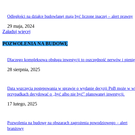
Odległości na działce budowlanej mają być liczone inaczej – alert prawny
29 maja, 2024
Załaduj więcej
POZWOLENIA NA BUDOWĘ
Dlaczego kompleksowa obsługa inwestycji to oszczędność nerwów i pieni
28 sierpnia, 2025
Data wszczęcia postępowania w sprawie o wydanie decyzji PnB może w w
przypadkach decydować o „być albo nie być” planowanej inwestycji.
17 lutego, 2025
Pozwolenia na budowę na obszarach zagrożenia powodziowego – alert
branżowy