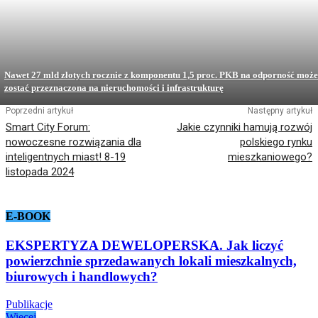
Nawet 27 mld złotych rocznie z komponentu 1,5 proc. PKB na odporność może
zostać przeznaczona na nieruchomości i infrastrukturę
Poprzedni artykuł
Następny artykuł
Smart City Forum:
Jakie czynniki hamują rozwój
nowoczesne rozwiązania dla
polskiego rynku
inteligentnych miast! 8-19
mieszkaniowego?
listopada 2024
E-BOOK
EKSPERTYZA DEWELOPERSKA. Jak liczyć
powierzchnie sprzedawanych lokali mieszkalnych,
biurowych i handlowych?
Publikacje
Więcej