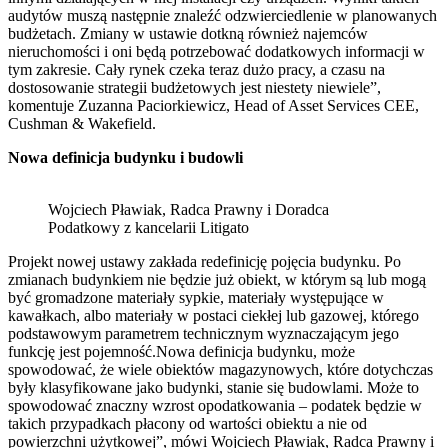
audytów muszą następnie znaleźć odzwierciedlenie w planowanych
budżetach. Zmiany w ustawie dotkną również najemców
nieruchomości i oni będą potrzebować dodatkowych informacji w
tym zakresie. Cały rynek czeka teraz dużo pracy, a czasu na
dostosowanie strategii budżetowych jest niestety niewiele”,
komentuje Zuzanna Paciorkiewicz, Head of Asset Services CEE,
Cushman & Wakefield.
Nowa definicja budynku i budowli
Wojciech Pławiak, Radca Prawny i Doradca
Podatkowy z kancelarii Litigato
Projekt nowej ustawy zakłada redefinicję pojęcia budynku. Po
zmianach budynkiem nie będzie już obiekt, w którym są lub mogą
być gromadzone materiały sypkie, materiały występujące w
kawałkach, albo materiały w postaci ciekłej lub gazowej, którego
podstawowym parametrem technicznym wyznaczającym jego
funkcję jest pojemność.Nowa definicja budynku, może
spowodować, że wiele obiektów magazynowych, które dotychczas
były klasyfikowane jako budynki, stanie się budowlami. Może to
spowodować znaczny wzrost opodatkowania – podatek będzie w
takich przypadkach płacony od wartości obiektu a nie od
powierzchni użytkowej”, mówi Wojciech Pławiak, Radca Prawny i