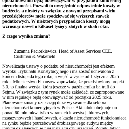
opodatkowaniu będą obowiązywać w przypadku konkretnej
nieruchomości. Pozwoli to uwzględnić odpowiednie koszty w
budżecie, a niestety w związku z nowymi przepisami wielu
przedsiębiorców może spodziewać się wyższych stawek
podatkowych. W niektórych przypadkach koszty mogą
wzrosnąć nawet o kilkaset tysięcy złotych w skali roku.
Z czego wynika zmiana?
Zuzanna Paciorkiewicz, Head of Asset Services CEE,
Cushman & Wakefield
Nowelizacja ustawy o podatku od nieruchomości jest efektem
wyroku Trybunału Konstytucyjnego i ma zostać uchwalona z
końcem listopada tego roku, a wejść w życie od 1 stycznia 2025
roku. Ministerstwo Finansów zapowiada, że przedstawiony projekt
3.0, to finalna wersja, która jeszcze w październiku br. trafi do
Sejmu. W związku z tym rynek może zakładać, że zaproponowane
w nim regulacje będą obowiązywać od początku 2025 roku.
Planowane zmiany oznaczają duże wyzwanie dla sektora
nieruchomości komercyjnych w Polsce. Aktualnie obejmuje on
ponad 60 mln mkw. tylko w ramach inwestycji biurowych,
magazynowych i handlowych, a każda nieruchomość funkcjonująca
na rynku będzie potrzebować drobiazgowego audytu między
innymi działających w niej instalacji czy urządzeń. Wyniki takich