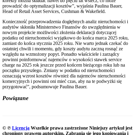
korekty można składać nawet do pięciu lat wstecz, co może
prowadzić do optymalizacji kosztów”, wyjaśnia Paulina Bauer,
Head of Retail Asset Services, Cushman & Wakefield.
Konieczność przeprowadzenia dogłębnych analiz nieruchomości i
audytów skłoniła Ministerstwo Finansów do uwzględnienia w
nowym projekcie możliwości złożenia deklaracji dotyczącej
podatku od nieruchomości wyjątkowo do końca marca 2025 roku,
zamiast do końca stycznia 2025 roku. Nie warto jednak czekać do
ostatniej chwili i momentu, gdy koszty audytu zaczną rosnąć ze
względu na wzmożony popyt. Ponadto właściciele i zarządcy
powinni poinformować najemców o wysokości stawek service
charge na 2025 rok jeszcze przed końcem bieżącego roku lub na
początku przyszłego. Zmiany w podatku od nieruchomości
oznaczają wzrost kosztów również dla najemców nieruchomości
komercyjnych i powinni oni mieć czas, aby na te podwyżki się
przygotować”, podsumowuje Paulina Bauer.
Powiązane
© ℗
Licencja
Wszelkie prawa zastrzeżone
Niniejszy artykuł jest
chroniony prawem autorskim. Zabrania się jego kopiowania i