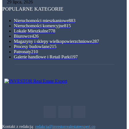
29 lipca, 2026
POPULARNE KATEGORIE
Nieruchomości mieszkaniowe
883
Nieruchomości komercyjne
815
Lokale Mieszkalne
778
Biurowce
426
Magazyny i sklepy wielkopowierzchniowe
287
Procesy budowlane
215
Patronaty
210
Galerie handlowe i Retail Parki
197
Kontakt z redakcją:
redakcja@investorrealestateexpert.co