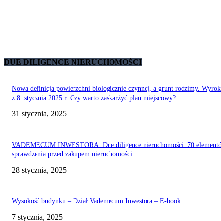
DUE DILIGENCE NIERUCHOMOŚCI
Nowa definicja powierzchni biologicznie czynnej, a grunt rodzimy. Wyr
z 8. stycznia 2025 r. Czy warto zaskarżyć plan miejscowy?
31 stycznia, 2025
VADEMECUM INWESTORA. Due diligence nieruchomości. 70 element
sprawdzenia przed zakupem nieruchomości
28 stycznia, 2025
Wysokość budynku – Dział Vademecum Inwestora – E-book
7 stycznia, 2025