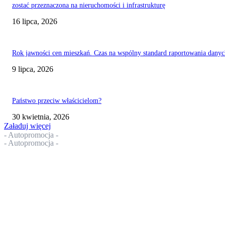
zostać przeznaczona na nieruchomości i infrastrukturę
16 lipca, 2026
Rok jawności cen mieszkań. Czas na wspólny standard raportowania danyc
9 lipca, 2026
Państwo przeciw właścicielom?
30 kwietnia, 2026
Załaduj więcej
- Autopromocja -
- Autopromocja -