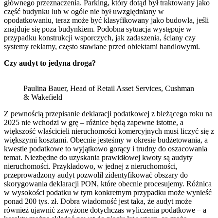
głównego przeznaczenia. Parking, który dotąd był traktowany jako
część budynku lub w ogóle nie był uwzględniany w
opodatkowaniu, teraz może być klasyfikowany jako budowla, jeśli
znajduje się poza budynkiem. Podobna sytuacja występuje w
przypadku konstrukcji wsporczych, jak zadaszenia, ściany czy
systemy reklamy, często stawiane przed obiektami handlowymi.
Czy audyt to jedyna droga?
Paulina Bauer, Head of Retail Asset Services, Cushman
& Wakefield
Z pewnością przepisanie deklaracji podatkowej z bieżącego roku na
2025 nie wchodzi w grę – różnice będą zapewne istotne, a
większość właścicieli nieruchomości komercyjnych musi liczyć się z
większymi kosztami. Obecnie jesteśmy w okresie budżetowania, a
kwestie podatkowe to wyjątkowo gorący i trudny do oszacowania
temat. Niezbędne do uzyskania prawidłowej kwoty są audyty
nieruchomości. Przykładowo, w jednej z nieruchomości,
przeprowadzony audyt pozwolił zidentyfikować obszary do
skorygowania deklaracji PON, które obecnie procesujemy. Różnica
w wysokości podatku w tym konkretnym przypadku może wynieść
ponad 200 tys. zł. Dobra wiadomość jest taka, że audyt może
również ujawnić zawyżone dotychczas wyliczenia podatkowe – a