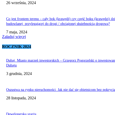
26 września, 2024
Co jest frontem terenu – cały bok (krawędź) czy część boku (krawędzi) dzi
budowlanej przylegającej do drogi / obciążonej służebnością drogową?
7 maja, 2024
Załaduj więcej
ROCZNIK 2024
Dubaj. Miasto marzeń inwestorskich – Grzegorz Pogorzelski o inwestowa
Dubaju
3 grudnia, 2024
Oszustwa na rynku nieruchomości. Jak nie dać się obietnicom bez pokryci
28 listopada, 2024
Deweloperska szarża