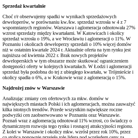
Sprzedaż kwartalnie
Choć r/r obserwujemy spadki w wynikach sprzedażowych
deweloperów, w porównaniu kw./kw. sprzedaż wzrosła w 4 z 7
wspomnianych regionów. Warszawa i aglomeracja odnotowała 27%
wzrost sprzedaży między kwartałami. W Katowicach i okolicy
sprzedaż wzrosła o 19%, a we Wrocławiu i aglomeracji o 11%. W
Poznaniu i okolicach deweloperzy sprzedali o 10% więcej domów
niż w ostatnim kwartale 2024 r. Aktualnie oferta na tym rynku jest
najniższa od kwietnia 2022 r. Brak nowych projektów
deweloperskich w tym obszarze może skutkować ograniczeniem
dostępności oferty w kolejnych kwartałach. W Łodzi i aglomeracji
sprzedaż była podobna do tej z ubiegłego kwartału, w Trójmieście i
okolicy spadła o 6%, a w Krakowie wraz z aglomeracją o 15%.
Najdrożej znów w Warszawie
Analizując zmiany cen ofertowych za mkw. domów w
największych miastach Polski i ich aglomeracjach, można zauważyć
kilka istotnych trendów. Przede wszystkim największe roczne
podwyżki cen zaobserwowano w Poznaniu oraz Warszawie.
Poznań wraz z aglomeracją odnotował 11% wzrost, co świadczy o
dynamicznym rozwoju tego rynku i rosnącej atrakcyjności regionu.
Z kolei w Warszawie i okolicy mkw. wzrósł przez rok 10%, przez
co stolica ponownie przejęła rolę lidera pod względem ceny za