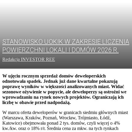
STANOWISKO UOKIK W ZAKRESIE LICZENIA
POWIERZCHNI LOKALI I DOMÓW 2026 R.
Redakcja INVESTOR REE
W ujęciu rocznym sprzedaż domów deweloperskich
odnotowała spadek. Jednak już dane kwartalne pokazują
poprawę wyników w większości analizowanych miast. Widać
sezonowe ożywienie w popycie, ale deweloperzy są ostrożni we
wprowadzaniu na rynek nowych projektów. Ograniczają ich
liczbę w obawie przed nadpodażą.
W marcu oferta deweloperów w granicach siedmiu głównych miast
(Warszawa, Kraków, Poznań, Wrocław, Trójmiasto, Łódź,
Katowice) obejmowała ponad 2 tys. domów, czyli więcej o 4%
kw./kw. oraz o 18% r/r. Średnia cena za mkw. na tych rynkach