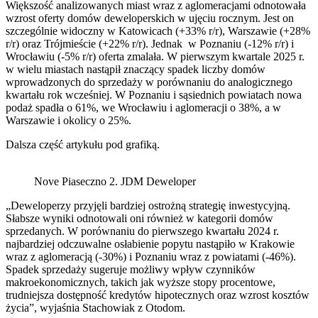
Większość analizowanych miast wraz z aglomeracjami odnotowała
wzrost oferty domów deweloperskich w ujęciu rocznym. Jest on
szczególnie widoczny w Katowicach (+33% r/r), Warszawie (+28%
r/r) oraz Trójmieście (+22% r/r). Jednak w Poznaniu (-12% r/r) i
Wrocławiu (-5% r/r) oferta zmalała. W pierwszym kwartale 2025 r.
w wielu miastach nastąpił znaczący spadek liczby domów
wprowadzonych do sprzedaży w porównaniu do analogicznego
kwartału rok wcześniej. W Poznaniu i sąsiednich powiatach nowa
podaż spadła o 61%, we Wrocławiu i aglomeracji o 38%, a w
Warszawie i okolicy o 25%.
Dalsza część artykułu pod grafiką.
Nove Piaseczno 2. JDM Deweloper
„Deweloperzy przyjęli bardziej ostrożną strategię inwestycyjną.
Słabsze wyniki odnotowali oni również w kategorii domów
sprzedanych. W porównaniu do pierwszego kwartału 2024 r.
najbardziej odczuwalne osłabienie popytu nastąpiło w Krakowie
wraz z aglomeracją (-30%) i Poznaniu wraz z powiatami (-46%).
Spadek sprzedaży sugeruje możliwy wpływ czynników
makroekonomicznych, takich jak wyższe stopy procentowe,
trudniejsza dostępność kredytów hipotecznych oraz wzrost kosztów
życia”, wyjaśnia Stachowiak z Otodom.