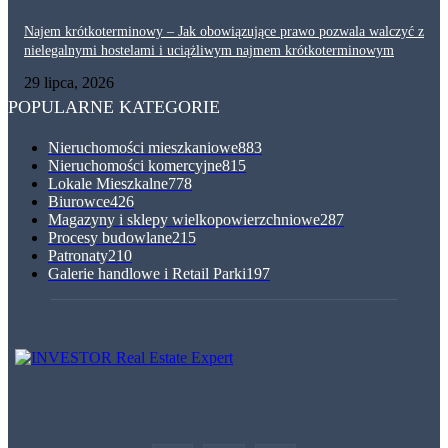
Najem krótkoterminowy – Jak obowiązujące prawo pozwala walczyć z
nielegalnymi hostelami i uciążliwym najmem krótkoterminowym
29 lipca, 2026
POPULARNE KATEGORIE
Nieruchomości mieszkaniowe
883
Nieruchomości komercyjne
815
Lokale Mieszkalne
778
Biurowce
426
Magazyny i sklepy wielkopowierzchniowe
287
Procesy budowlane
215
Patronaty
210
Galerie handlowe i Retail Parki
197