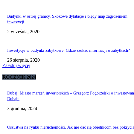
Budynki w ostrej granicy. Skokowe dylatacje i błędy map zagrożeniem
inwestycji
2 września, 2020
Inwestycje w budynki zabytkowe. Gdzie szukać informacji o zabytkach?
26 sierpnia, 2020
Załaduj więcej
ROCZNIK 2024
Dubaj. Miasto marzeń inwestorskich – Grzegorz Pogorzelski o inwestowa
Dubaju
3 grudnia, 2024
Oszustwa na rynku nieruchomości. Jak nie dać się obietnicom bez pokryci