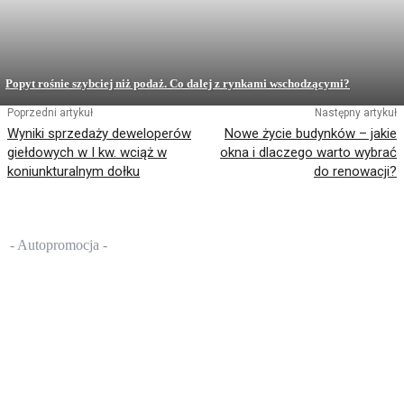
Popyt rośnie szybciej niż podaż. Co dalej z rynkami wschodzącymi?
Poprzedni artykuł
Następny artykuł
Wyniki sprzedaży deweloperów
Nowe życie budynków – jakie
giełdowych w I kw. wciąż w
okna i dlaczego warto wybrać
koniunkturalnym dołku
do renowacji?
- Autopromocja -