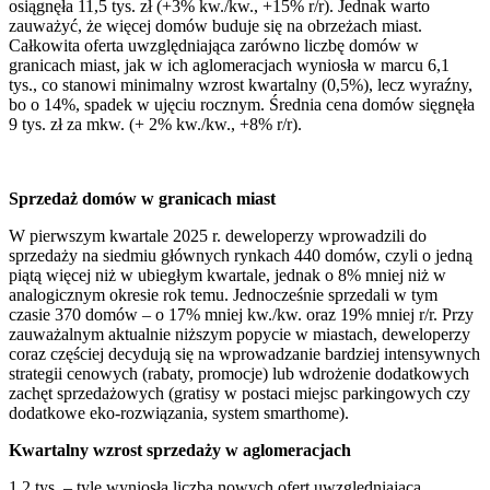
osiągnęła 11,5 tys. zł (+3% kw./kw., +15% r/r). Jednak warto
zauważyć, że więcej domów buduje się na obrzeżach miast.
Całkowita oferta uwzględniająca zarówno liczbę domów w
granicach miast, jak w ich aglomeracjach wyniosła w marcu 6,1
tys., co stanowi minimalny wzrost kwartalny (0,5%), lecz wyraźny,
bo o 14%, spadek w ujęciu rocznym. Średnia cena domów sięgnęła
9 tys. zł za mkw. (+ 2% kw./kw., +8% r/r).
Sprzedaż domów w granicach miast
W pierwszym kwartale 2025 r. deweloperzy wprowadzili do
sprzedaży na siedmiu głównych rynkach 440 domów, czyli o jedną
piątą więcej niż w ubiegłym kwartale, jednak o 8% mniej niż w
analogicznym okresie rok temu. Jednocześnie sprzedali w tym
czasie 370 domów – o 17% mniej kw./kw. oraz 19% mniej r/r. Przy
zauważalnym aktualnie niższym popycie w miastach, deweloperzy
coraz częściej decydują się na wprowadzanie bardziej intensywnych
strategii cenowych (rabaty, promocje) lub wdrożenie dodatkowych
zachęt sprzedażowych (gratisy w postaci miejsc parkingowych czy
dodatkowe eko-rozwiązania, system smarthome).
Kwartalny wzrost sprzedaży w aglomeracjach
1,2 tys. – tyle wyniosła liczba nowych ofert uwzględniająca