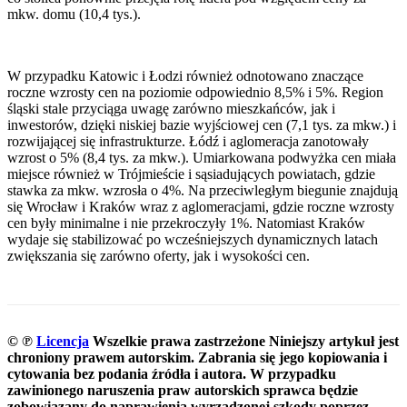
mkw. domu (10,4 tys.).
W przypadku Katowic i Łodzi również odnotowano znaczące
roczne wzrosty cen na poziomie odpowiednio 8,5% i 5%. Region
śląski stale przyciąga uwagę zarówno mieszkańców, jak i
inwestorów, dzięki niskiej bazie wyjściowej cen (7,1 tys. za mkw.) i
rozwijającej się infrastrukturze. Łódź i aglomeracja zanotowały
wzrost o 5% (8,4 tys. za mkw.). Umiarkowana podwyżka cen miała
miejsce również w Trójmieście i sąsiadujących powiatach, gdzie
stawka za mkw. wzrosła o 4%. Na przeciwległym biegunie znajdują
się Wrocław i Kraków wraz z aglomeracjami, gdzie roczne wzrosty
cen były minimalne i nie przekroczyły 1%. Natomiast Kraków
wydaje się stabilizować po wcześniejszych dynamicznych latach
zwiększania się zarówno oferty, jak i wysokości cen.
© ℗
Licencja
Wszelkie prawa zastrzeżone
Niniejszy artykuł jest
chroniony prawem autorskim. Zabrania się jego kopiowania i
cytowania bez podania źródła i autora. W przypadku
zawinionego naruszenia praw autorskich sprawca będzie
zobowiązany do naprawienia wyrządzonej szkody poprzez