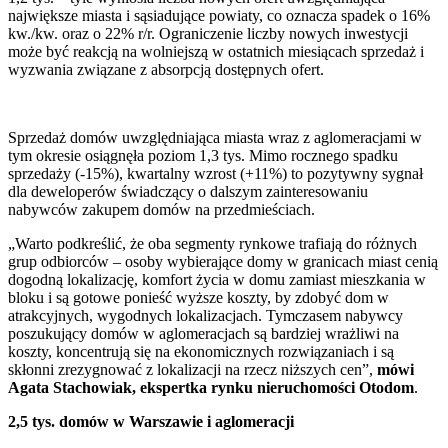
największe miasta i sąsiadujące powiaty, co oznacza spadek o 16%
kw./kw. oraz o 22% r/r. Ograniczenie liczby nowych inwestycji
może być reakcją na wolniejszą w ostatnich miesiącach sprzedaż i
wyzwania związane z absorpcją dostępnych ofert.
Sprzedaż domów uwzględniająca miasta wraz z aglomeracjami w
tym okresie osiągnęła poziom 1,3 tys. Mimo rocznego spadku
sprzedaży (-15%), kwartalny wzrost (+11%) to pozytywny sygnał
dla deweloperów świadczący o dalszym zainteresowaniu
nabywców zakupem domów na przedmieściach.
„Warto podkreślić, że oba segmenty rynkowe trafiają do różnych
grup odbiorców – osoby wybierające domy w granicach miast cenią
dogodną lokalizację, komfort życia w domu zamiast mieszkania w
bloku i są gotowe ponieść wyższe koszty, by zdobyć dom w
atrakcyjnych, wygodnych lokalizacjach. Tymczasem nabywcy
poszukujący domów w aglomeracjach są bardziej wrażliwi na
koszty, koncentrują się na ekonomicznych rozwiązaniach i są
skłonni zrezygnować z lokalizacji na rzecz niższych cen”,
mówi
Agata Stachowiak, ekspertka rynku nieruchomości Otodom
.
2,5 tys. domów w Warszawie i aglomeracji