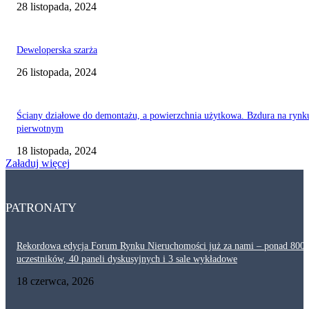
28 listopada, 2024
Deweloperska szarża
26 listopada, 2024
Ściany działowe do demontażu, a powierzchnia użytkowa. Bzdura na rynk
pierwotnym
18 listopada, 2024
Załaduj więcej
PATRONATY
Rekordowa edycja Forum Rynku Nieruchomości już za nami – ponad 800
uczestników, 40 paneli dyskusyjnych i 3 sale wykładowe
18 czerwca, 2026