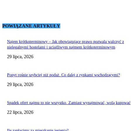
POWIĄZANE ARTYKUŁY
Najem krótkoterminowy – Jak obowiązujące prawo pozwala walczyć z
nielegalnymi hostelami i uciążliwym najmem krótkoterminowym
29 lipca, 2026
Popyt rośnie szybciej niż podaż. Co dalej z rynkami wschodzącymi?
29 lipca, 2026
Spadek ofert najmu to nie wszystko. Zamiast wynajmować, wolą kupować
22 lipca, 2026
Ile zapłacimy za mieszkanie jesienią?