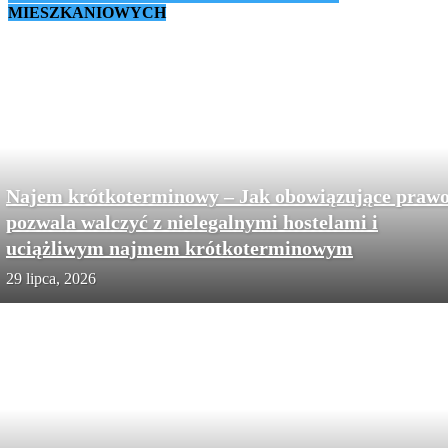
MIESZKANIOWYCH
Najem krótkoterminowy – Jak obowiązujące praw
pozwala walczyć z nielegalnymi hostelami i
uciążliwym najmem krótkoterminowym
29 lipca, 2026