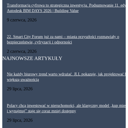
Transformacja cyfrowa to strategiczna inwestycja. Podsumowanie 11. edyc
Autodesk BIM DAYS 2026 | Building Value
9 czerwca, 2026
22. Smart City Forum już za nami – miasta przyszłości rozmawiały o
bezpieczeństwie, cyfryzacji i odporności
2 czerwca, 2026
NAJNOWSZE ARTYKUŁY
Nie każdy biurowy trend warto wdrażać. JLL pokazuje, jak projektować bi
większą uważnością
29 lipca, 2026
Polacy chcą inwestować w nieruchomości, ale klasyczny model „kup mies
i wynajmuj” staje się coraz mniej dostępny
29 lipca, 2026