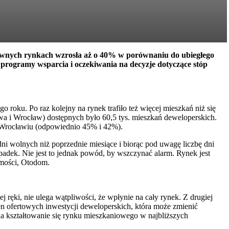
głównych rynkach wzrosła aż o 40% w porównaniu do ubiegłego
 programy wsparcia i oczekiwania na decyzje dotyczące stóp
roku. Po raz kolejny na rynek trafiło też więcej mieszkań niż się
wa i Wrocław) dostępnych było 60,5 tys. mieszkań deweloperskich.
i Wrocławiu (odpowiednio 45% i 42%).
ni wolnych niż poprzednie miesiące i biorąc pod uwagę liczbę dni
dek. Nie jest to jednak powód, by wszczynać alarm. Rynek jest
homości, Otodom.
ręki, nie ulega wątpliwości, że wpłynie na cały rynek. Z drugiej
en ofertowych inwestycji deweloperskich, która może zmienić
na kształtowanie się rynku mieszkaniowego w najbliższych