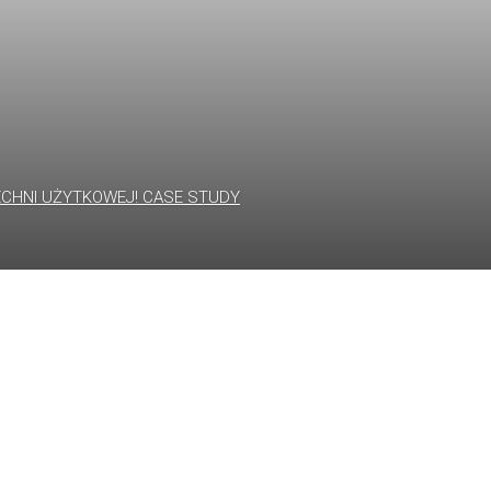
RZCHNI UŻYTKOWEJ! CASE STUDY