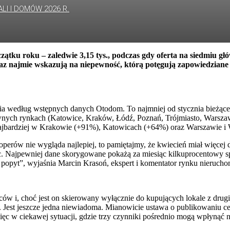
LI I DOMÓW 2026 R.
ątku roku – zaledwie 3,15 tys., podczas gdy oferta na siedmiu 
raz najmie wskazują na niepewność, którą potęgują zapowiedziane
ia według wstępnych danych Otodom. To najmniej od stycznia bieżącego 
ównych rynkach (Katowice, Kraków, Łódź, Poznań, Trójmiasto, Warsza
ię najbardziej w Krakowie (+91%), Katowicach (+64%) oraz Warszawie 
erów nie wygląda najlepiej, to pamiętajmy, że kwiecień miał więcej d
 Najpewniej dane skorygowane pokażą za miesiąc kilkuprocentowy spa
e popyt”, wyjaśnia Marcin Krasoń, ekspert i komentator rynku nieruc
 i, choć jest on skierowany wyłącznie do kupujących lokale z drugiej 
. Jest jeszcze jedna niewiadoma. Mianowicie ustawa o publikowaniu c
ięc w ciekawej sytuacji, gdzie trzy czynniki pośrednio mogą wpłynąć 