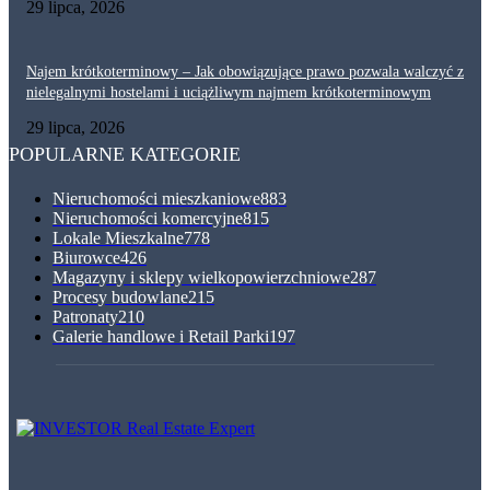
29 lipca, 2026
Najem krótkoterminowy – Jak obowiązujące prawo pozwala walczyć z
nielegalnymi hostelami i uciążliwym najmem krótkoterminowym
29 lipca, 2026
POPULARNE KATEGORIE
Nieruchomości mieszkaniowe
883
Nieruchomości komercyjne
815
Lokale Mieszkalne
778
Biurowce
426
Magazyny i sklepy wielkopowierzchniowe
287
Procesy budowlane
215
Patronaty
210
Galerie handlowe i Retail Parki
197