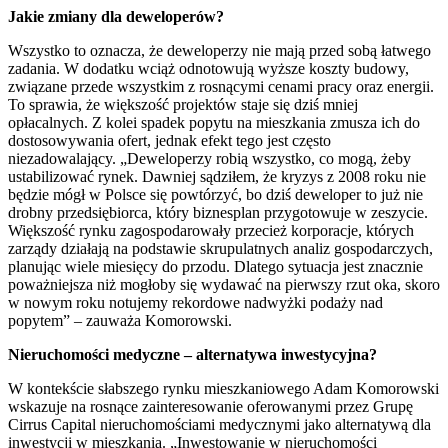
Jakie zmiany dla deweloperów?
Wszystko to oznacza, że deweloperzy nie mają przed sobą łatwego
zadania. W dodatku wciąż odnotowują wyższe koszty budowy,
związane przede wszystkim z rosnącymi cenami pracy oraz energii.
To sprawia, że większość projektów staje się dziś mniej
opłacalnych. Z kolei spadek popytu na mieszkania zmusza ich do
dostosowywania ofert, jednak efekt tego jest często
niezadowalający. „Deweloperzy robią wszystko, co mogą, żeby
ustabilizować rynek. Dawniej sądziłem, że kryzys z 2008 roku nie
będzie mógł w Polsce się powtórzyć, bo dziś deweloper to już nie
drobny przedsiębiorca, który biznesplan przygotowuje w zeszycie.
Większość rynku zagospodarowały przecież korporacje, których
zarządy działają na podstawie skrupulatnych analiz gospodarczych,
planując wiele miesięcy do przodu. Dlatego sytuacja jest znacznie
poważniejsza niż mogłoby się wydawać na pierwszy rzut oka, skoro
w nowym roku notujemy rekordowe nadwyżki podaży nad
popytem” – zauważa Komorowski.
Nieruchomo
ś
ci medyczne – alternatywa inwestycyjna?
W kontekście słabszego rynku mieszkaniowego Adam Komorowski
wskazuje na rosnące zainteresowanie oferowanymi przez Grupę
Cirrus Capital nieruchomościami medycznymi jako alternatywą dla
inwestycji w mieszkania. „Inwestowanie w nieruchomości