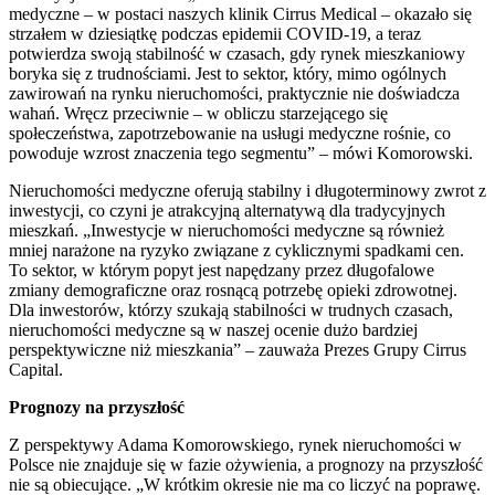
medyczne – w postaci naszych klinik Cirrus Medical – okazało się
strzałem w dziesiątkę podczas epidemii COVID-19, a teraz
potwierdza swoją stabilność w czasach, gdy rynek mieszkaniowy
boryka się z trudnościami. Jest to sektor, który, mimo ogólnych
zawirowań na rynku nieruchomości, praktycznie nie doświadcza
wahań. Wręcz przeciwnie – w obliczu starzejącego się
społeczeństwa, zapotrzebowanie na usługi medyczne rośnie, co
powoduje wzrost znaczenia tego segmentu” – mówi Komorowski.
Nieruchomości medyczne oferują stabilny i długoterminowy zwrot z
inwestycji, co czyni je atrakcyjną alternatywą dla tradycyjnych
mieszkań. „Inwestycje w nieruchomości medyczne są również
mniej narażone na ryzyko związane z cyklicznymi spadkami cen.
To sektor, w którym popyt jest napędzany przez długofalowe
zmiany demograficzne oraz rosnącą potrzebę opieki zdrowotnej.
Dla inwestorów, którzy szukają stabilności w trudnych czasach,
nieruchomości medyczne są w naszej ocenie dużo bardziej
perspektywiczne niż mieszkania” – zauważa Prezes Grupy Cirrus
Capital.
Prognozy na przysz
ł
o
ść
Z perspektywy Adama Komorowskiego, rynek nieruchomości w
Polsce nie znajduje się w fazie ożywienia, a prognozy na przyszłość
nie są obiecujące. „W krótkim okresie nie ma co liczyć na poprawę.