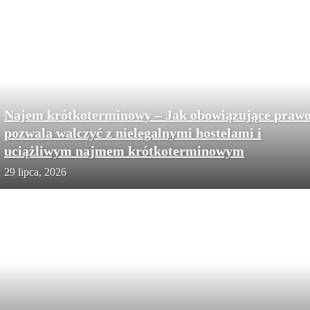
Najem krótkoterminowy – Jak obowiązujące praw
pozwala walczyć z nielegalnymi hostelami i
uciążliwym najmem krótkoterminowym
29 lipca, 2026