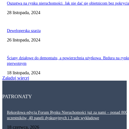
Oszustwa na rynku nieruchomości. Jak nie dać się obietnicom bez pokryci
28 listopada, 2024
Deweloperska szarża
26 listopada, 2024
Ściany działowe do demontażu, a powierzchnia użytkowa. Bzdura na rynk
pierwotnym
18 listopada, 2024
Załaduj więcej
PATRONATY
Rekordowa edycja Forum Rynku Nieruchomości już za nami – ponad 800
uczestników, 40 paneli dyskusyjnych i 3 sale wykładowe
18 czerwca, 2026