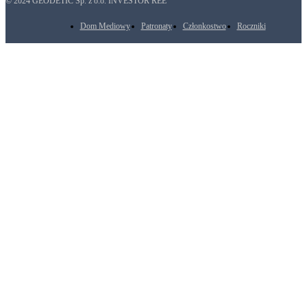
© 2024 GEODETIC Sp. z o.o. INVESTOR REE
Dom Mediowy
Patronaty
Członkostwo
Roczniki