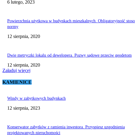
6 lutego, 2023
Powierzchnia użytkowa w budynkach mieszkalnych. Obligatoryjność stos
normy
12 sierpnia, 2020
Dwie metryczki lokalu od dewelopera. Pozwy sądowe przeciw geodetom
12 sierpnia, 2020
Załaduj więcej
KAMIENICE
Windy w zabytkowych budynkach
12 sierpnia, 2023
Konserwator zabytków z ramienia inwestora. Przyspiesz uzgodnienia
projektowanych nieruchomości