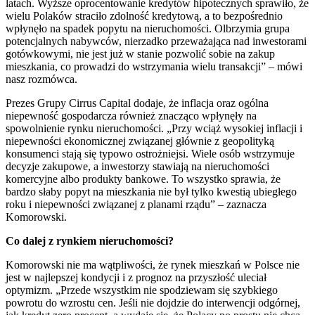
latach. Wyższe oprocentowanie kredytów hipotecznych sprawiło, że
wielu Polaków straciło zdolność kredytową, a to bezpośrednio
wpłynęło na spadek popytu na nieruchomości. Olbrzymia grupa
potencjalnych nabywców, nierzadko przeważająca nad inwestorami
gotówkowymi, nie jest już w stanie pozwolić sobie na zakup
mieszkania, co prowadzi do wstrzymania wielu transakcji” – mówi
nasz rozmówca.
Prezes Grupy Cirrus Capital dodaje, że inflacja oraz ogólna
niepewność gospodarcza również znacząco wpłynęły na
spowolnienie rynku nieruchomości. „Przy wciąż wysokiej inflacji i
niepewności ekonomicznej związanej głównie z geopolityką
konsumenci stają się typowo ostrożniejsi. Wiele osób wstrzymuje
decyzje zakupowe, a inwestorzy stawiają na nieruchomości
komercyjne albo produkty bankowe. To wszystko sprawia, że
bardzo słaby popyt na mieszkania nie był tylko kwestią ubiegłego
roku i niepewności związanej z planami rządu” – zaznacza
Komorowski.
Co dalej z rynkiem nieruchomo
ś
ci?
Komorowski nie ma wątpliwości, że rynek mieszkań w Polsce nie
jest w najlepszej kondycji i z prognoz na przyszłość uleciał
optymizm. „Przede wszystkim nie spodziewam się szybkiego
powrotu do wzrostu cen. Jeśli nie dojdzie do interwencji odgórnej,