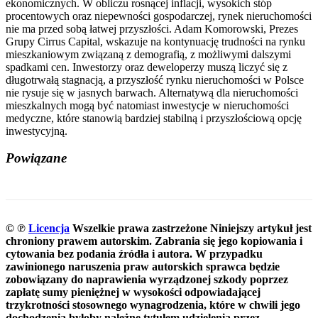
ekonomicznych. W obliczu rosnącej inflacji, wysokich stóp
procentowych oraz niepewności gospodarczej, rynek nieruchomości
nie ma przed sobą łatwej przyszłości. Adam Komorowski, Prezes
Grupy Cirrus Capital, wskazuje na kontynuację trudności na rynku
mieszkaniowym związaną z demografią, z możliwymi dalszymi
spadkami cen. Inwestorzy oraz deweloperzy muszą liczyć się z
długotrwałą stagnacją, a przyszłość rynku nieruchomości w Polsce
nie rysuje się w jasnych barwach. Alternatywą dla nieruchomości
mieszkalnych mogą być natomiast inwestycje w nieruchomości
medyczne, które stanowią bardziej stabilną i przyszłościową opcję
inwestycyjną.
Powiązane
© ℗
Licencja
Wszelkie prawa zastrzeżone
Niniejszy artykuł jest
chroniony prawem autorskim. Zabrania się jego kopiowania i
cytowania bez podania źródła i autora. W przypadku
zawinionego naruszenia praw autorskich sprawca będzie
zobowiązany do naprawienia wyrządzonej szkody poprzez
zapłatę sumy pieniężnej w wysokości odpowiadającej
trzykrotności stosownego wynagrodzenia, które w chwili jego
dochodzenia byłoby należne tytułem udzielenia przez