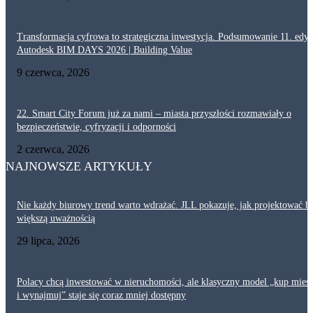
Transformacja cyfrowa to strategiczna inwestycja. Podsumowanie 11. edyc
Autodesk BIM DAYS 2026 | Building Value
9 czerwca, 2026
22. Smart City Forum już za nami – miasta przyszłości rozmawiały o
bezpieczeństwie, cyfryzacji i odporności
2 czerwca, 2026
NAJNOWSZE ARTYKUŁY
Nie każdy biurowy trend warto wdrażać. JLL pokazuje, jak projektować bi
większą uważnością
29 lipca, 2026
Polacy chcą inwestować w nieruchomości, ale klasyczny model „kup mies
i wynajmuj” staje się coraz mniej dostępny