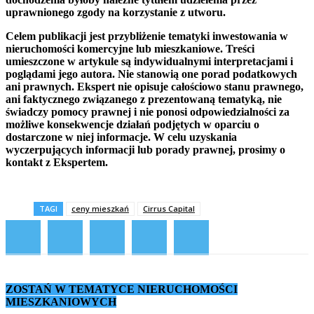
uprawnionego zgody na korzystanie z utworu.
Celem publikacji jest przybliżenie tematyki inwestowania w
nieruchomości komercyjne lub mieszkaniowe. Treści
umieszczone w artykule są indywidualnymi interpretacjami i
poglądami jego autora. Nie stanowią one porad podatkowych
ani prawnych. Ekspert nie opisuje całościowo stanu prawnego,
ani faktycznego związanego z prezentowaną tematyką, nie
świadczy pomocy prawnej i nie ponosi odpowiedzialności za
możliwe konsekwencje działań podjętych w oparciu o
dostarczone w niej informacje. W celu uzyskania
wyczerpujących informacji lub porady prawnej, prosimy o
kontakt z Ekspertem.
TAGI
ceny mieszkań
Cirrus Capital
ZOSTAŃ W TEMATYCE NIERUCHOMOŚCI
MIESZKANIOWYCH