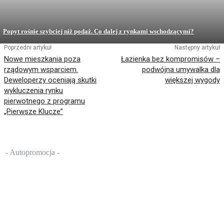
Popyt rośnie szybciej niż podaż. Co dalej z rynkami wschodzącymi?
Poprzedni artykuł
Następny artykuł
Nowe mieszkania poza
Łazienka bez kompromisów –
rządowym wsparciem.
podwójna umywalka dla
Deweloperzy oceniają skutki
większej wygody
wykluczenia rynku
pierwotnego z programu
„Pierwsze Klucze”
- Autopromocja -