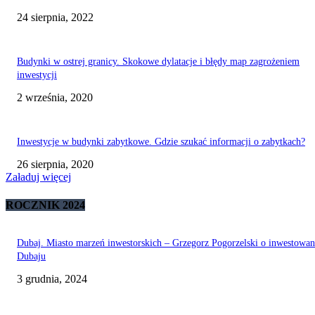
24 sierpnia, 2022
Budynki w ostrej granicy. Skokowe dylatacje i błędy map zagrożeniem
inwestycji
2 września, 2020
Inwestycje w budynki zabytkowe. Gdzie szukać informacji o zabytkach?
26 sierpnia, 2020
Załaduj więcej
ROCZNIK 2024
Dubaj. Miasto marzeń inwestorskich – Grzegorz Pogorzelski o inwestowa
Dubaju
3 grudnia, 2024