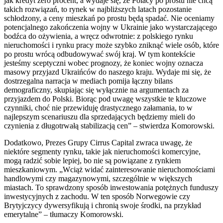
jak kredyt zero procent, a wydaje się, że Polacy po prostu nie chcą
takich rozwiązań, to rynek w najbliższych latach pozostanie
schłodzony, a ceny mieszkań po prostu będą spadać. Nie oceniamy
potencjalnego zakończenia wojny w Ukrainie jako wystarczającego
bodźca do ożywienia, a wręcz odwrotnie: z polskiego rynku
nieruchomości i rynku pracy może szybko zniknąć wiele osób, które
po prostu wrócą odbudowywać swój kraj. W tym kontekście
jesteśmy sceptyczni wobec prognozy, że koniec wojny oznacza
masowy przyjazd Ukraińców do naszego kraju. Wydaje mi się, że
dostrzegalna narracja w mediach pomija łączny bilans
demograficzny, skupiając się wyłącznie na argumentach za
przyjazdem do Polski. Biorąc pod uwagę wszystkie te kluczowe
czynniki, choć nie przewiduję drastycznego załamania, to w
najlepszym scenariuszu dla sprzedających będziemy mieli do
czynienia z długotrwałą stabilizacją cen” – stwierdza Komorowski.
Dodatkowo, Prezes Grupy Cirrus Capital zwraca uwagę, że
niektóre segmenty rynku, takie jak nieruchomości komercyjne,
mogą radzić sobie lepiej, bo nie są powiązane z rynkiem
mieszkaniowym. „Wciąż widać zainteresowanie nieruchomościami
handlowymi czy magazynowymi, szczególnie w większych
miastach. To sprawdzony sposób inwestowania potężnych funduszy
inwestycyjnych z zachodu. W ten sposób Norwegowie czy
Brytyjczycy dywersyfikują i chronią swoje środki, na przykład
emerytalne” – tłumaczy Komorowski.