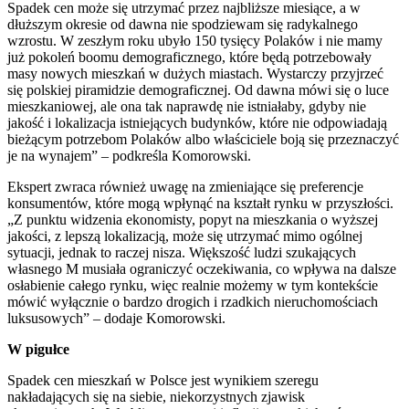
Spadek cen może się utrzymać przez najbliższe miesiące, a w
dłuższym okresie od dawna nie spodziewam się radykalnego
wzrostu. W zeszłym roku ubyło 150 tysięcy Polaków i nie mamy
już pokoleń boomu demograficznego, które będą potrzebowały
masy nowych mieszkań w dużych miastach. Wystarczy przyjrzeć
się polskiej piramidzie demograficznej. Od dawna mówi się o luce
mieszkaniowej, ale ona tak naprawdę nie istniałaby, gdyby nie
jakość i lokalizacja istniejących budynków, które nie odpowiadają
bieżącym potrzebom Polaków albo właściciele boją się przeznaczyć
je na wynajem” – podkreśla Komorowski.
Ekspert zwraca również uwagę na zmieniające się preferencje
konsumentów, które mogą wpłynąć na kształt rynku w przyszłości.
„Z punktu widzenia ekonomisty, popyt na mieszkania o wyższej
jakości, z lepszą lokalizacją, może się utrzymać mimo ogólnej
sytuacji, jednak to raczej nisza. Większość ludzi szukających
własnego M musiała ograniczyć oczekiwania, co wpływa na dalsze
osłabienie całego rynku, więc realnie możemy w tym kontekście
mówić wyłącznie o bardzo drogich i rzadkich nieruchomościach
luksusowych” – dodaje Komorowski.
W pigułce
Spadek cen mieszkań w Polsce jest wynikiem szeregu
nakładających się na siebie, niekorzystnych zjawisk