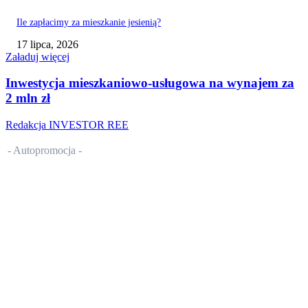
Ile zapłacimy za mieszkanie jesienią?
17 lipca, 2026
Załaduj więcej
Inwestycja mieszkaniowo-usługowa na wynajem za
2 mln zł
Redakcja INVESTOR REE
- Autopromocja -