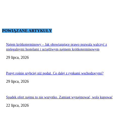
POWIĄZANE ARTYKUŁY
Najem krótkoterminowy – Jak obowiązujące prawo pozwala walczyć z
nielegalnymi hostelami i uciążliwym najmem krótkoterminowym
29 lipca, 2026
Popyt rośnie szybciej niż podaż. Co dalej z rynkami wschodzącymi?
29 lipca, 2026
Spadek ofert najmu to nie wszystko. Zamiast wynajmować, wolą kupować
22 lipca, 2026